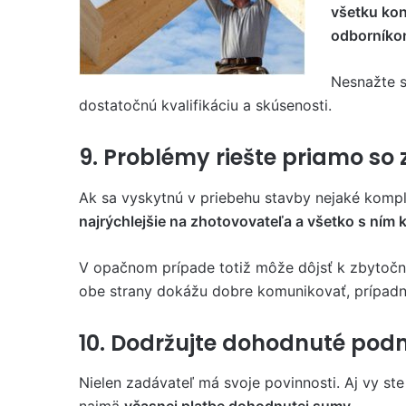
všetku kon
odborník
Nesnažte s
dostatočnú kvalifikáciu a skúsenosti.
9. Problémy riešte priamo s
Ak sa vyskytnú v priebehu stavby nejaké kompl
najrýchlejšie na zhotovovateľa a všetko s ním 
V opačnom prípade totiž môže dôjsť k zbytočné
obe strany dokážu dobre komunikovať, prípadné
10. Dodržujte dohodnuté pod
Nielen zadávateľ má svoje povinnosti. Aj vy ste