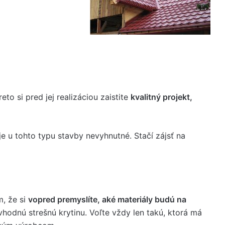
o si pred jej realizáciou zaistite
kvalitný projekt,
je u tohto typu stavby nevyhnutné. Stačí zájsť na
m, že si
vopred premyslíte, aké materiály budú na
vhodnú strešnú krytinu. Voľte vždy len takú, ktorá má