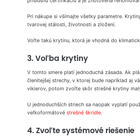
príslušnú certifikáciu a je zhotovená renomov
Pri nákupe si všímajte všetky parametre. Krytiny 
tvarovej stálosti, životnosti a zložení.
Voľte takú krytinu, ktorá je vhodná do klimati
3. Voľba krytiny
V tomto smere platí jednoduchá zásada. Ak plá
členitejšej strechy, v ktorej bude napríklad aj v
vikierov, potom zvoľte skôr strešné krytiny ma
U jednoduchších striech sa naopak vyplatí použ
veľkoformátové
strešné škridle
.
4. Zvoľte systémové riešenie