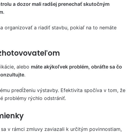
trolu a dozor mali radšej prenechať skutočným
om
.
a organizovať a riadiť stavbu, pokiaľ na to nemáte
o zhotovovateľom
ikácie, alebo
máte akýkoľvek problém, obráťte sa čo
konzultujte
.
mu predĺženiu výstavby. Efektivita spočíva v tom, že
 problémy rýchlo odstrániť.
mienky
 sa v rámci zmluvy zaviazali k určitým povinnostiam,