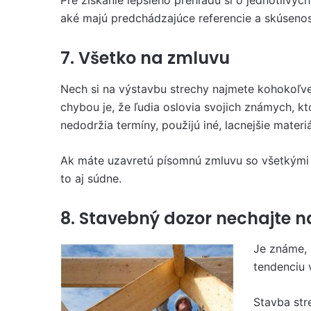
Pre získanie lepšieho prehľadu si o jednotlivých 
aké majú predchádzajúce referencie a skúsenos
7. Všetko na zmluvu
Nech si na výstavbu strechy najmete kohokoľv
chybou je, že ľudia oslovia svojich známych, kt
nedodržia termíny, použijú iné, lacnejšie mater
Ak máte uzavretú písomnú zmluvu so všetkými n
to aj súdne.
8. Stavebný dozor nechajte 
Je známe, 
tendenciu 
Stavba str