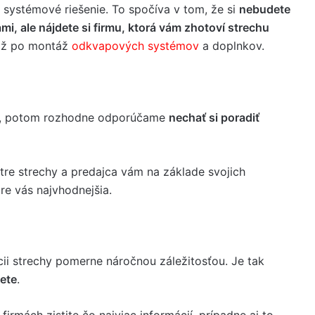
te systémové riešenie. To spočíva v tom, že si
nebudete
, ale nájdete si firmu, ktorá vám zhotoví strechu
y až po montáž
odkvapových systémov
a doplnkov.
ami, potom rozhodne odporúčame
nechať si poradiť
tre strechy a predajca vám na základe svojich
pre vás najvhodnejšia.
cii strechy pomerne náročnou záležitosťou. Je tak
mete
.