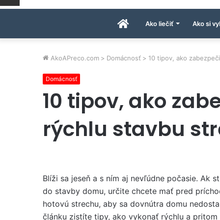
Úvodná
Ako liečiť
Ako si vy
stránka
AkoAPreco.com
>
Domácnosť
>
10 tipov, ako zabezpeči
Domácnosť
AkoAPreco.com
10 tipov, ako zab
rýchlu stavbu st
Blíži sa jeseň a s ním aj nevľúdne počasie. Ak st
do stavby domu, určite chcete mať pred prích
hotovú strechu, aby sa dovnútra domu nedost
článku zistíte tipy, ako vykonať rýchlu a pritom