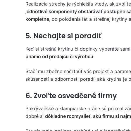
Realizácia strechy je rýchlejšia vtedy, ak zvolí
jednotlivé komponenty obstarávať postupne sami
kompletne
, od položenia lát a strešnej krytin
5. Nechajte si poradiť
Keď si strešnú krytinu či doplnky vyberáte s
priamo od predajcu či výrobcu
.
Stačí mu zbežne načrtnúť váš projekt a parame
skúseností a odbornosti poradí, aká krytina je 
6. Zvoľte osvedčené firmy
Pokrývačské a klampiarske práce sú pri realizá
dobré si
dôkladne rozmyslieť, akú firmu si naj