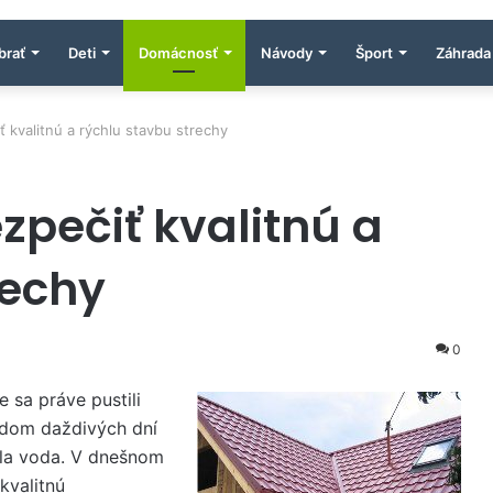
brať
Deti
Domácnosť
Návody
Šport
Záhrada
ť kvalitnú a rýchlu stavbu strechy
ezpečiť kvalitnú a
rechy
0
e sa práve pustili
odom daždivých dní
ala voda. V dnešnom
 kvalitnú