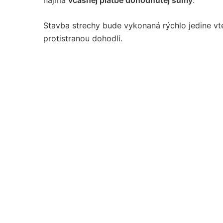
najmä
včasnej platbe dohodnutej sumy
.
Stavba strechy bude vykonaná rýchlo jedine vte
protistranou dohodli.