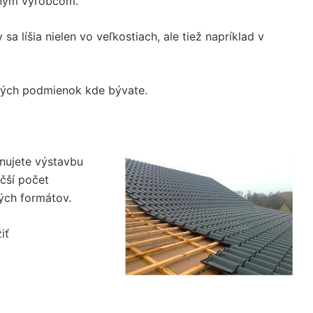
aným výrobcom.
sa líšia nielen vo veľkostiach, ale tiež napríklad v
ckých podmienok kde bývate.
nujete výstavbu
äčší počet
lých formátov.
iť