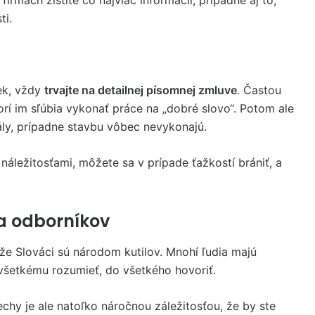
firmách zistite čo najviac informácií, prípadne aj to,
ti.
ek, vždy
trvajte na detailnej písomnej zmluve
. Častou
orí im sľúbia vykonať práce na „dobré slovo“. Potom ale
iály, prípadne stavbu vôbec nevykonajú.
áležitosťami, môžete sa v prípade ťažkostí brániť, a
na odborníkov
že Slováci sú národom kutilov. Mnohí ľudia majú
všetkému rozumieť, do všetkého hovoriť.
echy je ale natoľko náročnou záležitosťou, že by ste