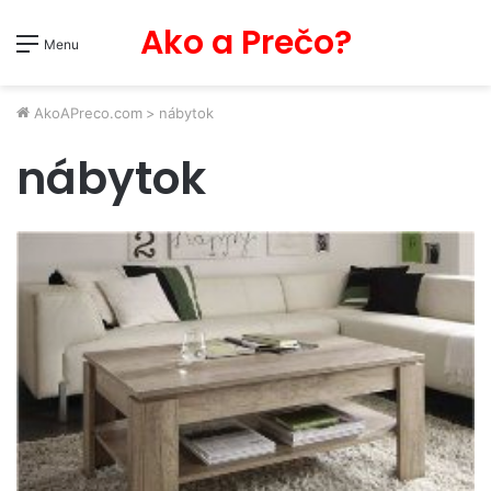
Ako a Prečo?
Menu
AkoAPreco.com
>
nábytok
nábytok