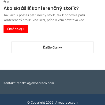
0
Ako skrášliť konferenčný stolík?
Tak, ako k posteli patrí nočný stolík, tak k pohovke patrí
konferenčný stolík. Veď keď, príde k vám návšteva kde…
Čítať ďalej »
Ďalšie články
Kontakt:
redakcia@akoapreco.com
© Copyright 2026, Akoapreco.com