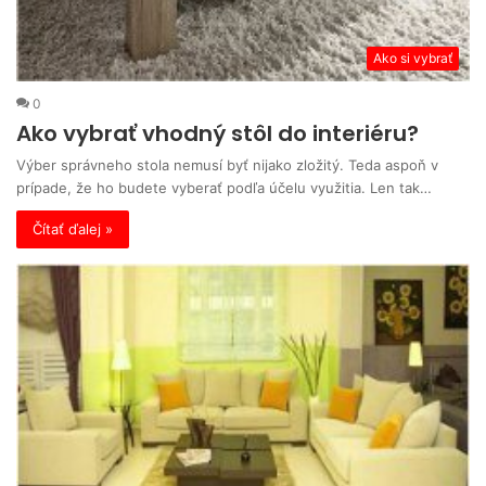
Ako si vybrať
0
Ako vybrať vhodný stôl do interiéru?
Výber správneho stola nemusí byť nijako zložitý. Teda aspoň v
prípade, že ho budete vyberať podľa účelu využitia. Len tak…
Čítať ďalej »