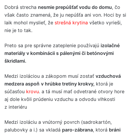
Dobrá strecha
nesmie prepúšťať vodu do domu
, čo
však často znamená, že ju nepúšťa ani von. Hoci by si
laik mohol myslieť, že
strešná krytina
všetko vyrieši,
nie je to tak.
Preto sa pre správne zateplenie používajú
izolačné
materiály v kombinácii s pálenými či betónovými
škridlami.
Medzi izoláciou a zákopom musí zostať
vzduchová
medzera aspoň
v hrúbke tretiny krokvy,
ktorá je
súčasťou
krovu
. a tá musí mať odvetrané otvory hore
aj dole kvôli prúdeniu vzduchu a odvodu vlhkosti
z interiéru
Medzi izoláciu a vnútorný povrch (sadrokartón,
palubovky a i.) sa vkladá
paro-zábrana
, ktorá
bráni