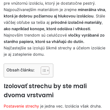
pre vnútornú izoláciu, ktorý je dostatočne pestrý.
Najpoužívanejším materiálom je zrejme
minerálna vlna
,
ktorá je dobrou
požiarnou aj hlukovou izoláciou
. Stále
väčšej obľube sa tešia aj
prírodné izolačné materiály
,
ako napríklad konope, ktoré odoláva i vlhkosti
.
Najnovším trendom sú celulózové
vločky
vyrábané zo
starého papiera, ktoré sa vháňajú do dutín.
Najčastejšie sa izolujú šikmé strechy a účelom izolácie
je aj zateplenie domu.
Obsah článku:
Izolovať strechu by ste mali
dvoma vrstvami
Postavenie strechy
je jedna vec. Izolácia však druha.