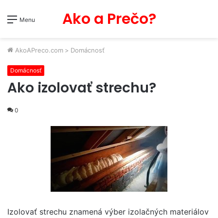
Ako a Prečo?
Menu
AkoAPreco.com
>
Domácnosť
Domácnosť
Ako izolovať strechu?
0
Izolovať strechu znamená výber izolačných materiálov