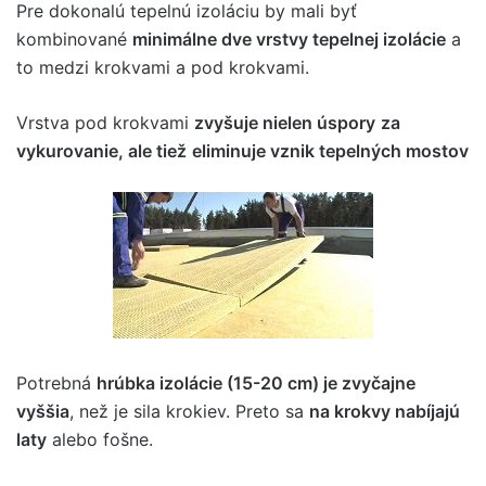
Pre dokonalú tepelnú izoláciu by mali byť
kombinované
minimálne dve vrstvy tepelnej izolácie
a
to medzi krokvami a pod krokvami.
Vrstva pod krokvami
zvyšuje nielen úspory
za
vykurovanie, ale tiež
eliminuje vznik tepelných mostov
Potrebná
hrúbka izolácie (15-20 cm) je zvyčajne
vyššia
, než je sila krokiev. Preto sa
na krokvy nabíjajú
laty
alebo fošne.