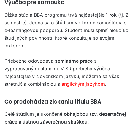
Výučba pre samouka
Dĺžka štúdia BBA programu trvá najčastejšie
1 rok
(tj. 2
semestre). Jedná sa o štúdium vo forme samoštúdia s
e-learningovou podporou. Študent musí splniť niekoľko
študijných povinností, ktoré konzultuje so svojím
lektorom.
Priebežne odovzdáva
seminárne práce
s
vypracovanými úlohami. V SR prebieha výučba
najčastejšie v slovenskom jazyku, môžeme sa však
stretnúť s kombináciou s
anglickým jazykom
.
Čo predchádza získaniu titulu BBA
Celé štúdium je ukončené
obhajobou tzv. dezertačnej
práce
a ústnou záverečnou skúškou
.