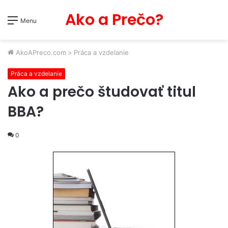
Ako a Prečo?
Menu
AkoAPreco.com
>
Práca a vzdelanie
Práca a vzdelanie
Ako a prečo študovať titul
BBA?
0