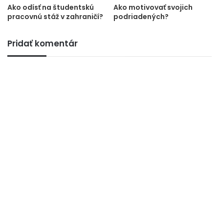
Ako odísť na študentskú
Ako motivovať svojich
pracovnú stáž v zahraničí?
podriadených?
Pridať komentár