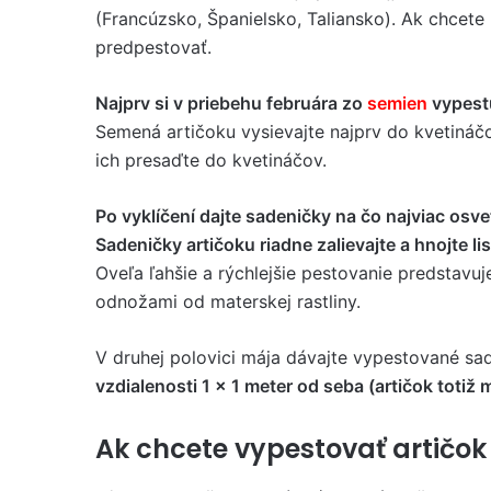
(Francúzsko, Španielsko, Taliansko). Ak chcete 
predpestovať.
Najprv si v priebehu februára zo
semien
vypestu
Semená artičoku vysievajte najprv do kvetináčo
ich presaďte do kvetináčov.
Po vyklíčení dajte sadeničky na čo najviac osve
Sadeničky artičoku riadne zalievajte a hnojte li
Oveľa ľahšie a rýchlejšie pestovanie predstavu
odnožami od materskej rastliny.
V druhej polovici mája dávajte vypestované sa
vzdialenosti 1 x 1 meter od seba (artičok totiž 
Ak chcete vypestovať artičok