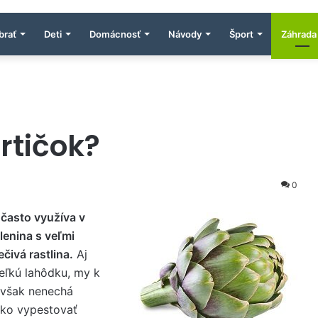
brať
Deti
Domácnosť
Návody
Šport
Záhrada
rtičok?
0
 často využíva v
lenina s veľmi
čivá rastlina.
Aj
eľkú lahôdku, my k
k však nenechá
ako vypestovať