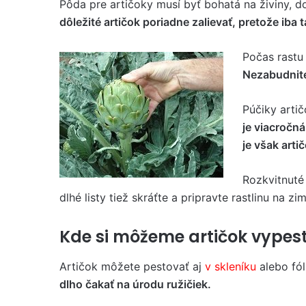
Pôda pre artičoky musí byť bohatá na živiny, 
dôležité artičok poriadne zalievať, pretože iba 
Počas rastu 
Nezabudnite
Púčiky artič
je viacročná
je však arti
Rozkvitnuté 
dlhé listy tiež skráťte a pripravte rastlinu na zim
Kde si môžeme artičok vypes
Artičok môžete pestovať aj
v skleníku
alebo fól
dlho čakať na úrodu ružičiek.