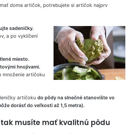
mať doma artičok, potrebujete si artičok najprv
jte sadeničky.
v, a po vyklíčení
tlené miesto.
stovými hnojivami.
je množenie artičoku
deničky artičoku
do pôdy na slnečné stanovište vo
môže dorásť do veľkosti až 1,5 metra).
 tak musíte mať kvalitnú pôdu