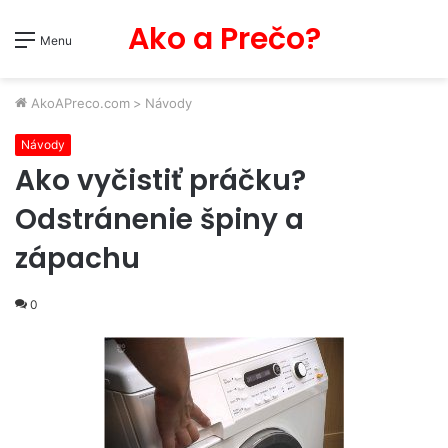
Ako a Prečo?
Menu
AkoAPreco.com
>
Návody
Návody
Ako vyčistiť práčku?
Odstránenie špiny a
zápachu
0