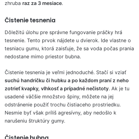
zhruba
raz za 3 mesiace
.
Čistenie tesnenia
Dôležitú úlohu pre správne fungovanie práčky hrá
tesnenie. Tento prvok nájdete u dvierok. Ide vlastne o
tesniacu gumu, ktorá zaisťuje, že sa voda počas prania
nedostane mimo priestor bubna.
Čistenie tesnenia je veľmi jednoduché. Stačí si vziať
suchú handričku či hubku a po každom praní z neho
zotrieť kvapky, vlhkosť a prípadné nečistoty
. Ak je tu
usadené väčšie množstvo špiny, môžete na jej
odstránenie použiť trochu čistiaceho prostriedku.
Nesmie byť však príliš agresívny, aby nedošlo k
narušeniu štruktúry gumy.
Čistenie bubna