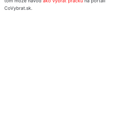
tom môže návod
ako vybrať práčku
na portáli
CoVybrat.sk.