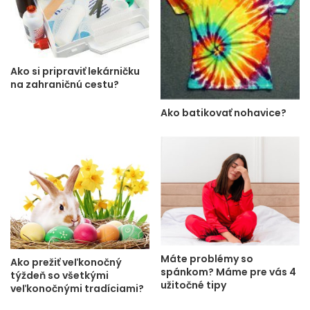
Ako si pripraviť lekárničku
na zahraničnú cestu?
Ako batikovať nohavice?
Máte problémy so
Ako prežiť veľkonočný
spánkom? Máme pre vás 4
týždeň so všetkými
užitočné tipy
veľkonočnými tradíciami?