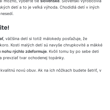
aľ možno, vyberte tie
slovenské
. Slovenskí výrobcovia
kých detí a to je veľká výhoda. Chodidlá detí v iných
 nesedí.
ite!
ať
, väčšina detí si totiž málokedy posťažuje, že
oro. Kosti malých detí sú navyše chrupkovité a mäkké
u nohu rýchlo zdeformuje
. Kvôli tomu by po sebe deti
a prevziať tvar ochodenej topánky.
 kvalitnú novú obuv. Ak na ich nôžkach budete šetriť, v