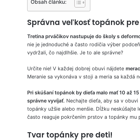
Obsah článku:
Správna veľkosť topánok pre 
Tretina prváčikov nastupuje do školy s defor
nie je jednoduché a často rodičia výber podceň
vydržali, čo najdlhšie. Je to ale správne?
Určite nie! V každej dobrej obuvi nájdete
merac
Meranie sa vykonáva v stoji a meria sa každá n
Pri skúšaní topánok by dieťa malo mať 10 až 1
správne vyvíjať
. Nechajte dieťa, aby sa v obuvi
topánky užšie alebo menšie. Dĺžku neskúšajte l
často reaguje pokrčením prstov a topánky mu
Tvar topánky pre deti!