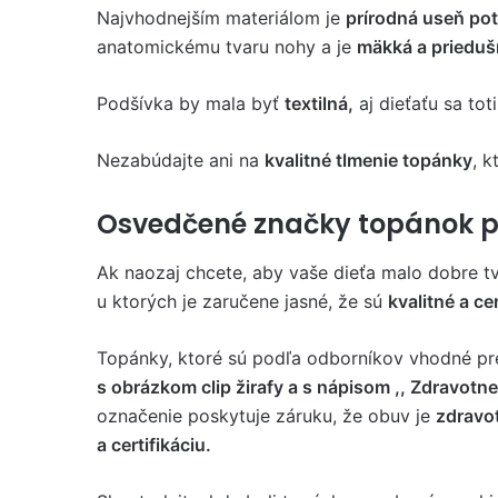
Najvhodnejším materiálom je
prírodná useň pot
anatomickému tvaru nohy a je
mäkká a priedu
Podšívka by mala byť
textilná,
aj dieťaťu sa tot
Nezabúdajte ani na
kvalitné tlmenie topánky
, k
Osvedčené značky topánok pr
Ak naozaj chcete, aby vaše dieťa malo dobre t
u ktorých je zaručene jasné, že sú
kvalitné a ce
Topánky, ktoré sú podľa odborníkov vhodné pre
s obrázkom clip žirafy a s nápisom ,, Zdravotn
označenie poskytuje záruku, že obuv je
zdravo
a certifikáciu.