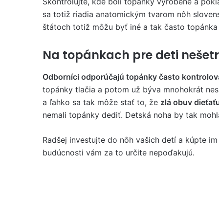
Skontrolujte, kde boli topánky vyrobené a poki
sa totiž riadia anatomickým tvarom nôh slovens
štátoch totiž môžu byť iné a tak často topánka
Na topánkach pre deti nešetr
Odborníci odporúčajú topánky často kontrolov
topánky tlačia a potom už býva mnohokrát nesk
a ľahko sa tak môže stať to, že
zlá obuv dieťať
nemali topánky dediť. Detská noha by tak mohl
Radšej investujte do nôh vašich detí a kúpte im
budúcnosti vám za to určite nepoďakujú.