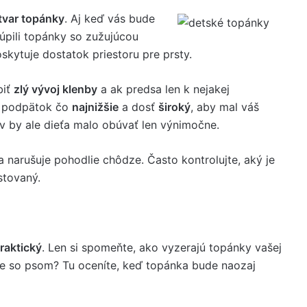
tvar topánky
. Aj keď vás bude
kúpili topánky so zužujúcou
skytuje dostatok priestoru pre prsty.
biť
zlý vývoj klenby
a ak predsa len k nejakej
je podpätok čo
najnižšie
a dosť
široký
, aby mal váš
v by ale dieťa malo obúvať len výnimočne.
a narušuje pohodlie chôdze. Často kontrolujte, aký je
stovaný.
praktický
. Len si spomeňte, ako vyzerajú topánky vašej
ke so psom? Tu oceníte, keď topánka bude naozaj