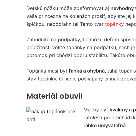
Detskú nôžku môže zdeformovať aj
nevhodný 
vaša princezná na kolenách prosiť, aby ste jej 
špičkou, nepodľahnite! Tento tvar
topánky
nepo
Zabudnite na podpätky, tie môžu deťom spôso
príležitosti volíte topánky na podpätku, nech 
potomok pri chôdzi dobrú stabilitu. Takúto obu
Topánka musí byť
ľahká a ohybná
, tuhá topánk
stav topánky, či nie je pošliapaný či inak zdeva
Materiál obuvi!
Mal by byť
kvalitný a 
ratolesti po prechádz
ľahko umývateľná
.