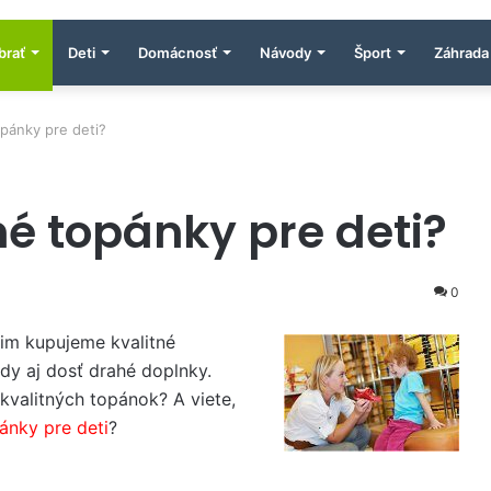
brať
Deti
Domácnosť
Návody
Šport
Záhrada
pánky pre deti?
é topánky pre deti?
0
 im kupujeme kvalitné
edy aj dosť drahé doplnky.
kvalitných topánok? A viete,
ánky pre deti
?