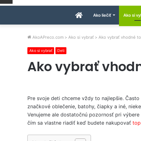
Úvodná
Ako liečiť
Ako si vy
stránka
AkoAPreco.com
>
Ako si vybrať
>
Ako vybrať vhodné to
Ako si vybrať
Deti
AkoAPreco.com
Ako vybrať vhodn
Pre svoje deti chceme vždy to najlepšie. Často
značkové oblečenie, batohy, čiapky a iné, niek
Venujeme ale dostatočnú pozornosť pri výbere 
čím sa vlastne riadiť keď budete nakupovať
top