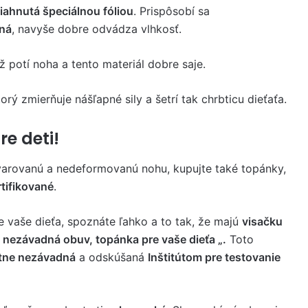
iahnutá špeciálnou fóliou
. Prispôsobí sa
šná
, navyše dobre odvádza vlhkosť.
iž potí noha a tento materiál dobre saje.
torý zmierňuje nášľapné sily a šetrí tak chrbticu dieťaťa.
e deti!
varovanú a nedeformovanú nohu, kupujte také topánky,
rtifikované
.
 vaše dieťa, spoznáte ľahko a to tak, že majú
visačku
e nezávadná obuv, topánka pre vaše dieťa „.
Toto
tne nezávadná
a odskúšaná
Inštitútom pre testovanie