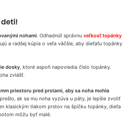
deti!
movanými nohami
. Odhadnúť správnu
veľkosť topánky
ujú a radšej kúpia o veľa väčšie, aby dieťaťu topánky
ie dosky
, ktoré aspoň napoviedia číslo topánky.
oha zvlášť.
5 mm priestoru pred prstami, aby sa noha mohla
 prešlo, ak sa mu noha vyzúva u päty, je lepšie zvoliť
en klasickým tlakom prstov na špičku topánky, dieťa
 potom môžu byť malé.