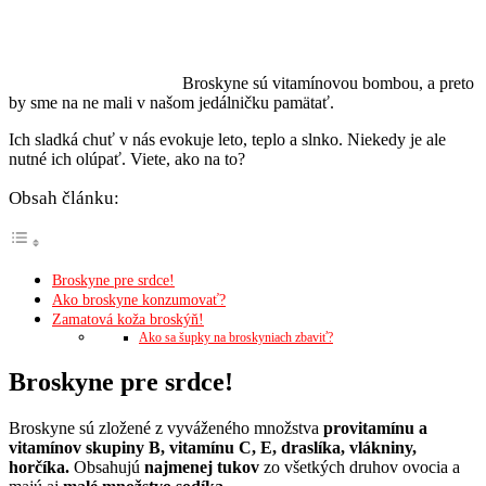
Broskyne sú vitamínovou bombou, a preto
by sme na ne mali v našom jedálničku pamätať.
Ich sladká chuť v nás evokuje leto, teplo a slnko. Niekedy je ale
nutné ich olúpať. Viete, ako na to?
Obsah článku:
Broskyne pre srdce!
Ako broskyne konzumovať?
Zamatová koža broskýň!
Ako sa šupky na broskyniach zbaviť?
Broskyne pre srdce!
Broskyne sú zložené z vyváženého množstva
provitamínu a
vitamínov skupiny B, vitamínu C, E, draslíka, vlákniny,
horčíka.
Obsahujú
najmenej tukov
zo všetkých druhov ovocia a