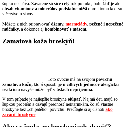
šupku necháva. Zavarené sú síce celý rok po ruke, bohužiaľ je ale
obsah vitamínov a minerálov podstatne nižší
oproti tomu keď sú
v čerstvom stave
.
Môžete z nich pripravovať
džemy,
marmelády
, pečené i nepečené
múčniky,
a dokonca aj
kombinovať s mäsom.
Zamatová koža broskýň!
Toto ovocie má na svojom
povrchu
zamatovú kožu,
ktorá spôsobuje
u citlivých jedincov alergickú
reakciu
a navyše môže byť
v ústach nepríjemná
.
V tom prípade je najlepšie broskyne
olúpať
. Najmä deti majú so
šupkou problém a dávajú prednosť nektarinkám, čo sú vlastne
broskyne bez „chlpatého“ povrchu. Prečítajte si aj článok
ako
zavariť broskyne
.
Ako sa šupky na broskyniach zbaviť?