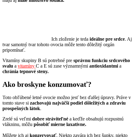
majú aj
malé množstvo sodíka.
Ich zloženie je teda
ideálne pre srdce
. Aj
tvar samotný tvar tohoto ovocia môže tento dôležitý orgán
pripomínať.
Vitamíny skupiny B sú potrebné pre
správnu funkciu srdcového
svalu
a
vitamíny
C a E sú zase významnými
antioxidantmi
a
chránia tepnové steny.
Ako broskyne konzumovať?
Toto obľúbené letné ovocie možno jesť bez ďalšej úpravy. Práve v
tomto stave si
zachovajú najväčší podiel dôležitých a zdraviu
prospešných látok
.
Zrelé sú veľmi
dobre stráviteľné
a keďže obsahujú rozpustnú
vlákninu, môžu
pôsobiť mierne laxatívne.
Môžete ich aj
konzervovať
. Niekto zavára ich bez šupky, niekto