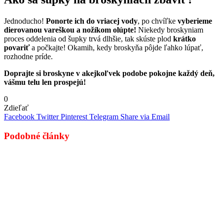
Jednoducho!
Ponorte ich do vriacej vody
, po chvíľke
vyberieme
dierovanou vareškou a nožíkom olúpte!
Niekedy broskyniam
proces oddelenia od šupky trvá dlhšie, tak skúste plod
krátko
povariť
a počkajte! Okamih, kedy broskyňa pôjde ľahko lúpať,
rozhodne príde.
Doprajte si broskyne v akejkoľvek podobe pokojne každý deň,
vášmu telu len prospejú!
0
Zdieľať
Facebook
Twitter
Pinterest
Telegram
Share via Email
Podobné články