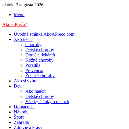
piatok, 7 augusta 2026
Menu
Ako a Prečo?
Úvodná stránka AkoAPreco.com
Ako liečiť
Choroby
Detské choroby
Domáca lekáreň
Kožné choroby
Poradňa
Prevencia
Ženské choroby
Ako si vybrať
Deti
Ako naučiť
Detské choroby
Všetky články o deťoch
Domácnosť
Návody
Šport
Záhrada
Zdravie a krása