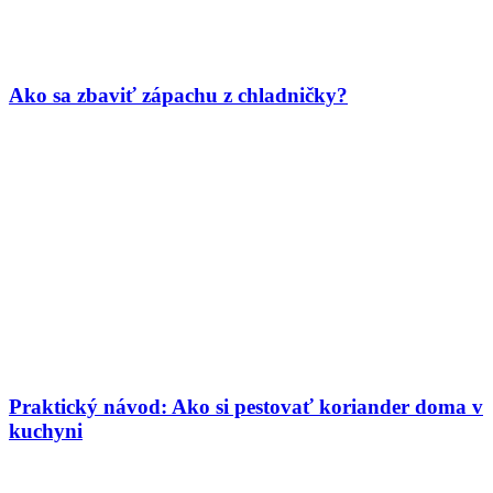
Ako sa zbaviť zápachu z chladničky?
Praktický návod:⁣ Ako si⁤ pestovať⁤ koriander⁣ doma v
kuchyni