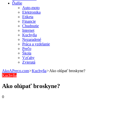
Ďalšie
Auto-moto
Elektronika
Etiketa
Financie
Chudnutie
Internet
Kuchyňa
Nezaradené
Práca a vzdelanie
Prečo
Škola
Vzťahy
Zvieratá
AkoAPreco.com
>
Kuchyňa
>
Ako olúpať broskyne?
Kuchyňa
Ako olúpať broskyne?
0