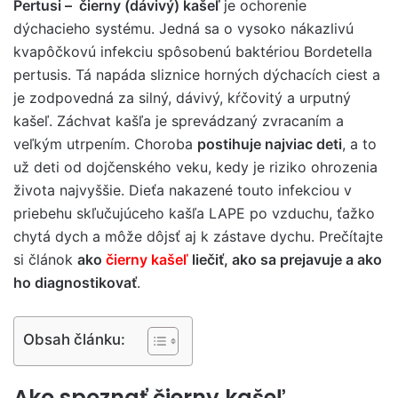
Pertusi –
čierny (dávivý) kašeľ
je ochorenie
dýchacieho systému. Jedná sa o vysoko nákazlivú
kvapôčkovú infekciu spôsobenú baktériou Bordetella
pertusis. Tá napáda sliznice horných dýchacích ciest a
je zodpovedná za silný, dávivý, kŕčovitý a urputný
kašeľ. Záchvat kašľa je sprevádzaný zvracaním a
veľkým utrpením. Choroba
postihuje najviac deti
, a to
už deti od dojčenského veku, kedy je riziko ohrozenia
života najvyššie. Dieťa nakazené touto infekciou v
priebehu skľučujúceho kašľa LAPE po vzduchu, ťažko
chytá dych a môže dôjsť aj k zástave dychu. Prečítajte
si článok
ako
čierny kašeľ
liečiť, ako sa prejavuje a ako
ho diagnostikovať
.
Obsah článku:
Ako spoznať čierny kašeľ