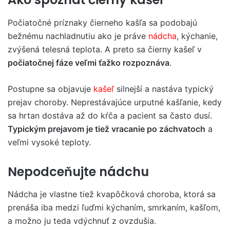
Počiatočné príznaky čierneho kašľa sa podobajú
bežnému nachladnutiu ako je práve
nádcha
, kýchanie,
zvýšená telesná teplota. A preto sa čierny kašeľ v
počiatočnej fáze veľmi ťažko rozpoznáva
.
Postupne sa objavuje
kašeľ
silnejší a nastáva typický
prejav choroby. Neprestávajúce urputné kašľanie, kedy
sa hrtan dostáva až do kŕča a pacient sa často dusí.
Typickým prejavom je tiež vracanie po záchvatoch
a
veľmi vysoké teploty.
Nepodceňujte nádchu
Nádcha je vlastne tiež kvapôčková choroba, ktorá sa
prenáša iba medzi ľuďmi kýchaním, smrkaním, kašľom,
a možno ju teda vdýchnuť z ovzdušia.