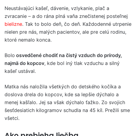
Neustávajúci kašeľ, dávenie, vzlykanie, plač a
zvracanie – a do rána plná vaňa znečistenej posteľnej
bielizne
. Tak to bolo deň, čo deň. Každodenné utrpenie
nielen pre nás, malých pacientov, ale pre celú rodinu,
ktoré nemalo konca.
Bolo
osvedčené chodiť na čistý vzduch do prírody,
najmä do kopcov
, kde bol iný tlak vzduchu a silný
kašeľ ustával.
Matka nás naložila všetkých do detského kočíka a
doslova drela do kopcov, kde sa lepšie dýchalo a
menej kašľalo. Jej sa však dýchalo ťažko. Zo svojich
šesťdesiatich kilogramov schudla na 45 kíl. Prežili sme
všetci.
Ako prebieha liečba