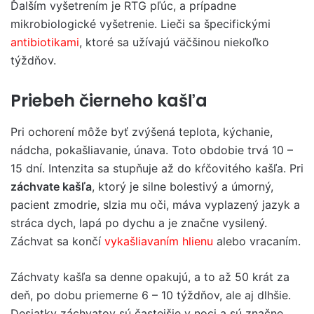
Ďalším vyšetrením je RTG pľúc, a prípadne
mikrobiologické vyšetrenie. Lieči sa špecifickými
antibiotikami
, ktoré sa užívajú väčšinou niekoľko
týždňov.
Priebeh čierneho kašľa
Pri ochorení môže byť zvýšená teplota, kýchanie,
nádcha, pokašliavanie, únava. Toto obdobie trvá 10 –
15 dní. Intenzita sa stupňuje až do kŕčovitého kašľa. Pri
záchvate kašľa
, ktorý je silne bolestivý a úmorný,
pacient zmodrie, slzia mu oči, máva vyplazený jazyk a
stráca dych, lapá po dychu a je značne vysilený.
Záchvat sa končí
vykašliavaním hlienu
alebo vracaním.
Záchvaty kašľa sa denne opakujú, a to až 50 krát za
deň, po dobu priemerne 6 – 10 týždňov, ale aj dlhšie.
Desiatky záchvatov sú častejšie v noci a sú značne