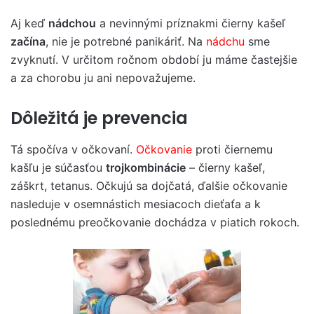
Aj keď
nádchou
a nevinnými príznakmi čierny kašeľ
začína
, nie je potrebné panikáriť. Na
nádchu
sme
zvyknutí. V určitom ročnom období ju máme častejšie
a za chorobu ju ani nepovažujeme.
Dôležitá je prevencia
Tá spočíva v očkovaní.
Očkovanie
proti čiernemu
kašľu je súčasťou
trojkombinácie
– čierny kašeľ,
záškrt, tetanus. Očkujú sa dojčatá, ďalšie očkovanie
nasleduje v osemnástich mesiacoch dieťaťa a k
poslednému preočkovanie dochádza v piatich rokoch.