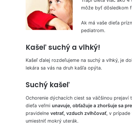
môže byť dôsledkom fa
Ak má vaše dieťa prízn
pediatrom.
Kašeľ suchý a vlhký!
Kašeľ ďalej rozdeľujeme na suchý a vlhký, je d
lekára sa vás na druh kašľa opýta.
Suchý kašeľ
Ochorenie dýchacích ciest sa väčšinou prejaví
dieťa veľmi
unavuje, obťažuje a zhoršuje sa p
pravidelne
vetrať, vzduch zvlhčovať
, v prípade
umiestniť mokrý uterák.