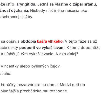
že ísť o
laryngitídu
. Jedná sa vlastne o
zápal hrtanu,
ožnosť dýchania
. Niekedy niet iného riešenia ako
záchrannej služby.
 sa objavia
obdobia
kašľa vlhkého
. V tejto fáze sa už
hacie cesty
podporiť vo vykašliavaní
. K tomu dopomôžu
 a uľahčujú tým vykašliavanie. A ako ďalej?
e Vincentky alebo bylinných čajov.
duchu.
á horúčky, nezatvárajte ho doma! Medzi deti do
popoludňajšia prechádzka mu rozhodne