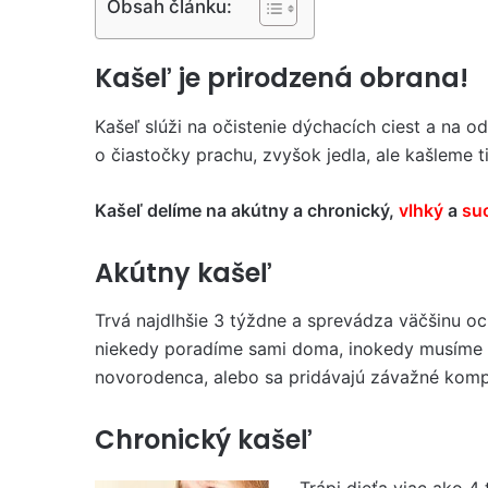
Obsah článku:
Kašeľ je prirodzená obrana!
Kašeľ slúži na očistenie dýchacích ciest a na 
o čiastočky prachu, zvyšok jedla, ale kašleme ti
Kašeľ delíme na akútny a chronický,
vlhký
a
su
Akútny kašeľ
Trvá najdlhšie 3 týždne a sprevádza väčšinu o
niekedy poradíme sami doma, inokedy musíme na
novorodenca, alebo sa pridávajú závažné kompl
Chronický kašeľ
Trápi dieťa viac ako 4