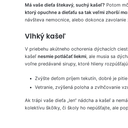
Má vaše dieťa štekavý, suchý kašeľ?
Potom mô
ktorý opuchne a dieťaťu sa tak veľmi zhorší m
návšteva nemocnice, alebo dokonca zavolanie 
Vlhký kašeľ
V priebehu akútneho ochorenia dýchacích ciest
kašeľ
nesmie potláčať liekmi
, ale musia sa dýc
voľne predávané sirupy, ktoré hlieny rozpúšťajú
Zvýšte deťom príjem tekutín, dobré je piti
Vetranie, zvýšená poloha a zvlhčovanie vz
Ak trápi vaše dieťa „len“ nádcha a kašeľ a nem
kolektívu škôlky, či školy ho nepúšťajte, ale 