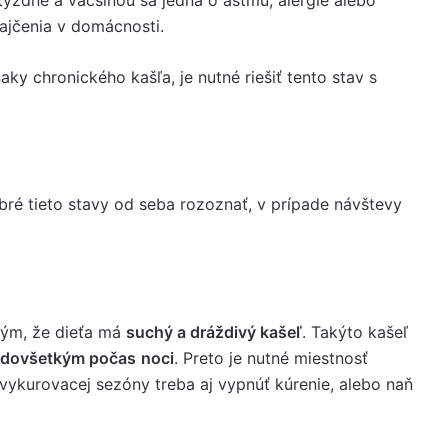
jčenia v domácnosti.
aky chronického kašľa, je nutné riešiť tento stav s
obré tieto stavy od seba rozoznať, v prípade návštevy
 tým, že dieťa má
suchý a dráždivý kašeľ
. Takýto kašeľ
redovšetkým počas
noci
. Preto je nutné miestnosť
 vykurovacej sezóny treba aj vypnúť kúrenie, alebo naň