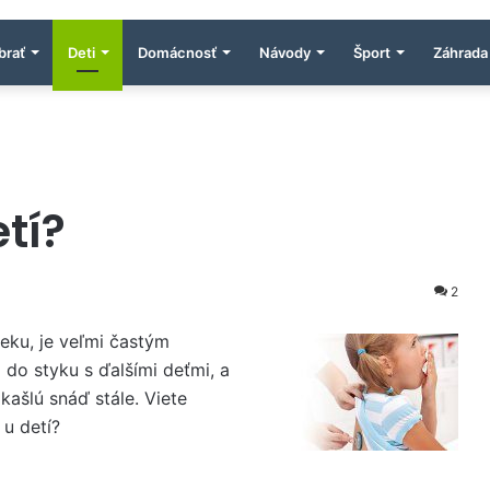
brať
Deti
Domácnosť
Návody
Šport
Záhrada
tí?
2
eku, je veľmi častým
do styku s ďalšími deťmi, a
kašlú snáď stále. Viete
 u detí?