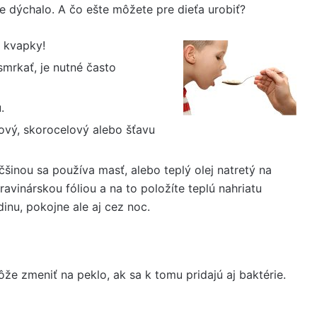
ie dýchalo. A čo ešte môžete pre dieťa urobiť?
 kvapky!
 smrkať, je nutné často
.
vý, skorocelový alebo šťavu
äčšinou sa používa masť, alebo teplý olej natretý na
vinárskou fóliou a na to položíte teplú nahriatu
inu, pokojne ale aj cez noc.
že zmeniť na peklo, ak sa k tomu pridajú aj baktérie.