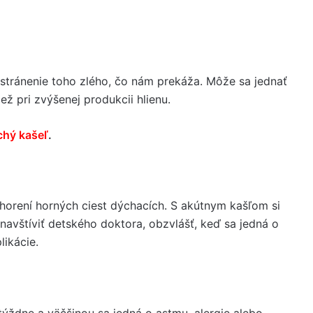
odstránenie toho zlého, čo nám prekáža. Môže sa jednať
ež pri zvýšenej produkcii hlienu.
chý kašeľ
.
chorení horných ciest dýchacích. S akútnym kašľom si
vštíviť detského doktora, obzvlášť, keď sa jedná o
ikácie.
 týždne a väčšinou sa jedná o astmu, alergie alebo