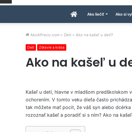
Úvodná
Ako liečiť
Ako si vy
stránka
AkoAPreco.com
>
Deti
>
Ako na kašeľ u detí?
Deti
Zdravie a krása
AkoAPreco.com
Ako na kašeľ u de
Kašeľ u detí, hlavne v mladšom predškolskom v
ochorením. V tomto veku dieťa často prichádza 
tak môžete mať pocit, že váš syn alebo dcérka 
rozoznať kašeľ a poradiť si s ním? Ako na kašeľ