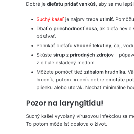
Dobré je
dieťaťu pridať vankúš
, aby sa mu lepš
Suchý kašeľ
je najprv treba
utlmiť
. Pomôžu
Dbať o
priechodnosť nosa
, ak dieťa nevie
odsávať.
Ponúkať dieťaťu
vhodné tekutiny
, čaj, vodu
Skúste
sirup z prírodných zdrojov
– púpavo
z cibule osladený medom.
Môžete pomôcť tiež
zábalom hrudníka
. V
hrudník, potom hrudník dobre omotáte potra
plienku alebo uterák. Nechať minimálne hod
Pozor na laryngitídu!
Suchý kašeľ vyvolaný vírusovou infekciou sa mô
To potom môže ísť doslova o život.