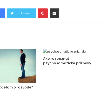
Pinterest
Share via Email
Twitter
Ako rozpoznať
psychosomatické príznaky
 deťom o rozvode?