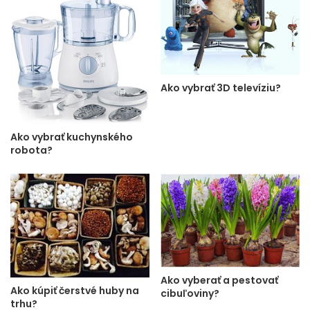
Ako vybrať 3D televíziu?
Ako vybrať kuchynského
robota?
Ako vyberať a pestovať
Ako kúpiť čerstvé huby na
cibuľoviny?
trhu?