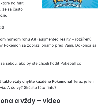
ktoré ho fakt
, že sa často
čie.
iť!
vom hornom rohu AR
(augmented reality – rozšírenú
avený Pokémon sa zobrazí priamo pred Vami. Dokonca sa
za sebou, ako by ste chceli hodiť Pokéball čo
% takto vždy chytíte každého Pokémona
! Teraz je len
via. A čo vy? Skúsite túto fintu?
ona a vždy – video