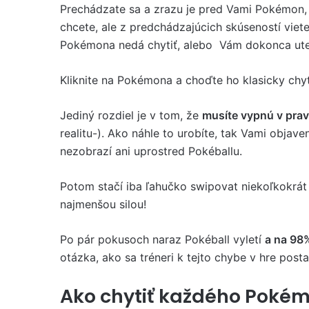
Prechádzate sa a zrazu je pred Vami Pokémon, 
chcete, ale z predchádzajúcich skúseností viete
Pokémona nedá chytiť, alebo Vám dokonca ute
Kliknite na Pokémona a choďte ho klasicky chyt
Jediný rozdiel je v tom, že
musíte vypnú v pra
realitu-). Ako náhle to urobíte, tak Vami obj
nezobrazí ani uprostred Pokéballu.
Potom stačí iba ľahučko swipovat niekoľkokrát 
najmenšou silou!
Po pár pokusoch naraz Pokéball vyletí
a na 98
otázka, ako sa tréneri k tejto chybe v hre posta
Ako chytiť každého Pokém