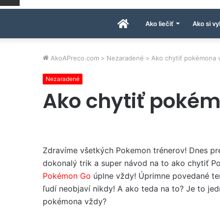
Úvodná
Ako liečiť
Ako si vy
stránka
AkoAPreco.com
>
Nezaradené
>
Ako chytiť pokémona 
Nezaradené
AkoAPreco.com
Ako chytiť poké
Zdravíme všetkých Pokemon trénerov! Dnes p
dokonalý trik a super návod na to ako chytiť
Pokémon Go
úplne vždy! Úprimne povedané ten
ľudí neobjaví nikdy! A ako teda na to? Je to je
pokémona vždy?