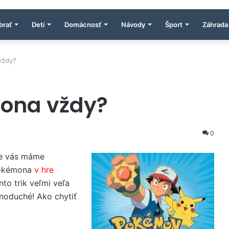
brať
Deti
Domácnosť
Návody
Šport
Záhrada
vždy?
mona vždy?
0
re vás máme
 Pokémona
v hre
to trik veľmi veľa
dnoduché! Ako chytiť