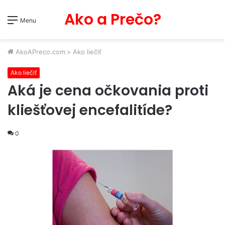
Ako a Prečo?
Menu
AkoAPreco.com
>
Ako liečiť
Ako liečiť
Aká je cena očkovania proti
kliešťovej encefalitíde?
0