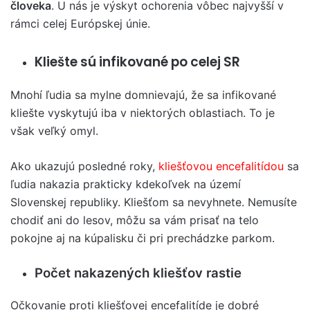
človeka
. U nás je výskyt ochorenia vôbec najvyšší v
rámci celej Európskej únie.
Kliešte sú infikované po celej SR
Mnohí ľudia sa mylne domnievajú, že sa infikované
kliešte vyskytujú iba v niektorých oblastiach. To je
však veľký omyl.
Ako ukazujú posledné roky,
kliešťovou encefalitídou
sa
ľudia nakazia prakticky kdekoľvek na území
Slovenskej republiky. Kliešťom sa nevyhnete. Nemusíte
chodiť ani do lesov, môžu sa vám prisať na telo
pokojne aj na kúpalisku či pri prechádzke parkom.
Počet nakazených kliešťov rastie
Očkovanie proti kliešťovej encefalitíde je dobré