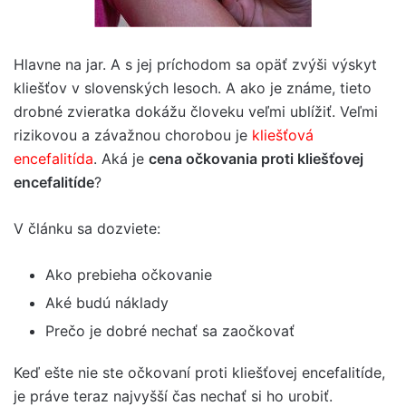
Hlavne na jar. A s jej príchodom sa opäť zvýši výskyt
kliešťov v slovenských lesoch. A ako je známe, tieto
drobné zvieratka dokážu človeku veľmi ublížiť. Veľmi
rizikovou a závažnou chorobou je
kliešťová
encefalitída
. Aká je
cena očkovania proti kliešťovej
encefalitíde
?
V článku sa dozviete:
Ako prebieha očkovanie
Aké budú náklady
Prečo je dobré nechať sa zaočkovať
Keď ešte nie ste očkovaní proti kliešťovej encefalitíde,
je práve teraz najvyšší čas nechať si ho urobiť.