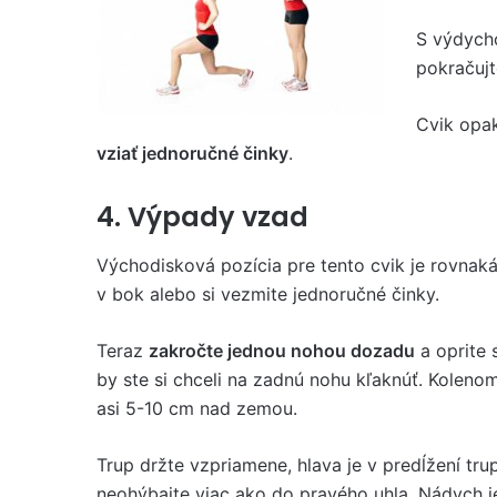
S výdycho
pokračujt
Cvik opak
vziať jednoručné činky
.
4. Výpady vzad
Východisková pozícia pre tento cvik je rovnak
v bok alebo si vezmite jednoručné činky.
Teraz
zakročte jednou nohou dozadu
a oprite 
by ste si chceli na zadnú nohu kľaknúť. Koleno
asi 5-10 cm nad zemou.
Trup držte vzpriamene, hlava je v predĺžení tru
neohýbajte viac ako do pravého uhla. Nádych je 