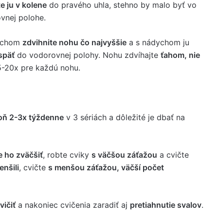
e ju v kolene
do pravého uhla, stehno by malo byť vo
vnej polohe.
ychom
zdvihnite nohu čo najvyššie
a s nádychom ju
späť
do vodorovnej polohy. Nohu zdvíhajte
ťahom, nie
5-20x pre každú nohu.
poň 2-3x týždenne
v 3 sériách a dôležité je dbať na
e ho zväčšiť
, robte cviky
s väčšou záťažou
a cvičte
nšili
, cvičte
s menšou záťažou, väčší počet
vičiť
a nakoniec cvičenia zaradiť aj
pretiahnutie svalov
.