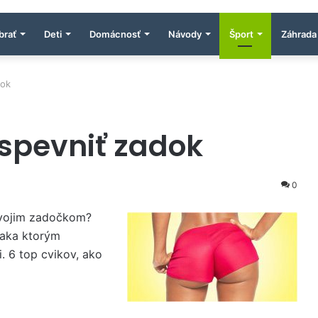
brať
Deti
Domácnosť
Návody
Šport
Záhrada
dok
 spevniť zadok
0
o svojim zadočkom?
ďaka ktorým
. 6 top cvikov, ako