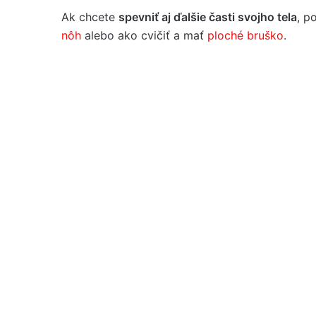
Ak chcete
spevniť aj ďalšie časti svojho tela
, p
nôh
alebo ako cvičiť a mať
ploché bruško
.