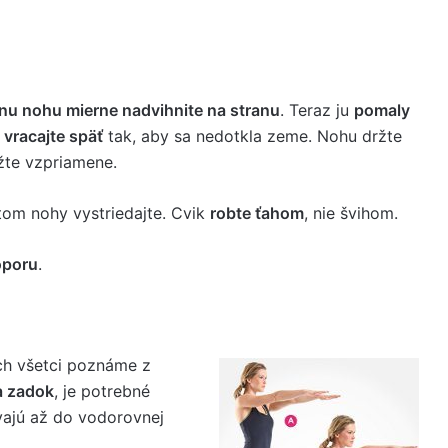
nu nohu mierne nadvihnite na stranu
. Teraz ju
pomaly
y
vracajte späť
tak, aby sa nedotkla zeme. Nohu držte
ržte vzpriamene.
tom nohy vystriedajte. Cvik
robte ťahom
, nie švihom.
oporu
.
ich všetci poznáme z
a zadok
, je potrebné
vajú až do vodorovnej