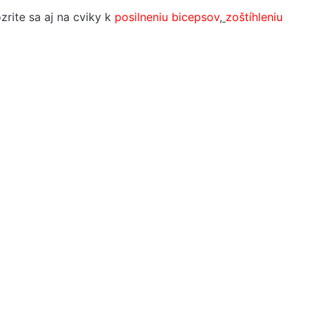
ozrite sa aj na cviky k
posilneniu bicepsov
,
zoštíhleniu