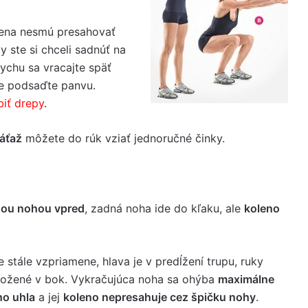
ena nesmú presahovať
by ste si chceli sadnúť na
dychu sa vracajte späť
rne podsaďte panvu.
biť drepy
.
áťaž
môžete do rúk vziať jednoručné činky.
nou nohou vpred
, zadná noha ide do kľaku, ale
koleno
e stále vzpriamene, hlava je v predĺžení trupu, ruky
oložené v bok. Vykračujúca noha sa ohýba
maximálne
ho uhla
a jej
koleno nepresahuje cez špičku nohy
.