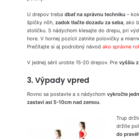
U drepov treba
dbať na správnu techniku
– kol
špičky nôh,
zadok tlačte dozadu za seba
, ako 
stoličku. S nádychom klesajte do drepu, pri vý
hore. V hornej pozícii zatnite polovičky a mie
Prečítajte si aj podrobný návod
ako správne ro
V jednej sérii urobte 15-20 drepov. Pre
vyššiu z
3. Výpady vpred
Rovno sa postavte a s nádychom
vykročte jed
zastaví asi 5-10cm nad zemou
.
Trup držt
držíte p
do pravé