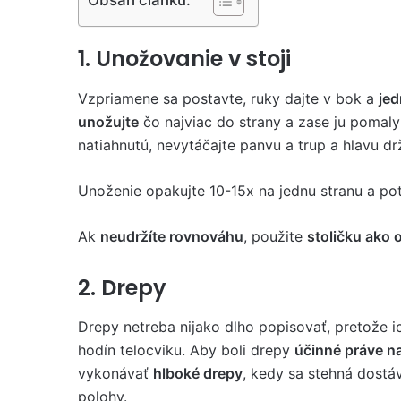
1. Unožovanie v stoji
Vzpriamene sa postavte, ruky dajte v bok a
jed
unožujte
čo najviac do strany a zase ju pomal
natiahnutú, nevytáčajte panvu a trup a hlavu d
Unoženie opakujte 10-15x na jednu stranu a po
Ak
neudržíte rovnováhu
, použite
stoličku ako 
2. Drepy
Drepy netreba nijako dlho popisovať, pretože 
hodín telocviku. Aby boli drepy
účinné práve n
vykonávať
hlboké drepy
, kedy sa stehná dostá
polohy.