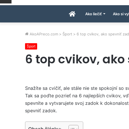
Úvodná
Ako liečiť
Ako si vy
stránka
AkoAPreco.com
>
Šport
>
6 top cvikov, ako spevniť za
Šport
AkoAPreco.com
6 top cvikov, ako
Snažíte sa cvičiť, ale stále nie ste spokojní s
Tak sa poďte pozrieť na 6 najlepších cvikov, v
spevníte a vytvarujete svoj zadok k dokonalosti
spevniť zadok.
Obsah článku: