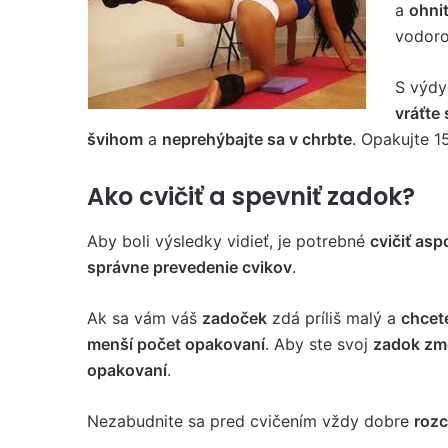
a
ohnit
vodoro
S výd
vráťte 
švihom
a
neprehýbajte sa v chrbte
. Opakujte 1
Ako cvičiť a spevniť zadok?
Aby boli výsledky vidieť, je potrebné
cvičiť as
správne prevedenie cvikov
.
Ak sa vám váš
zadoček
zdá príliš malý a
chcet
menší počet opakovaní
. Aby ste svoj
zadok zme
opakovaní
.
Nezabudnite sa pred cvičením vždy dobre
rozc