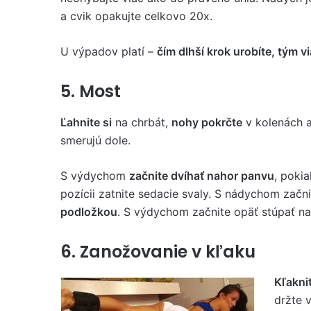
a cvik opakujte celkovo 20x.
U výpadov platí –
čím dlhší krok urobíte, tým v
5. Most
Ľahnite si
na chrbát,
nohy pokrčte
v kolenách a
smerujú dole.
S výdychom
začnite dvíhať nahor panvu
, pokia
pozícii zatnite sedacie svaly. S nádychom začn
podložkou
. S výdychom začnite opäť stúpať na
6. Zanožovanie v kľaku
Kľaknit
držte 