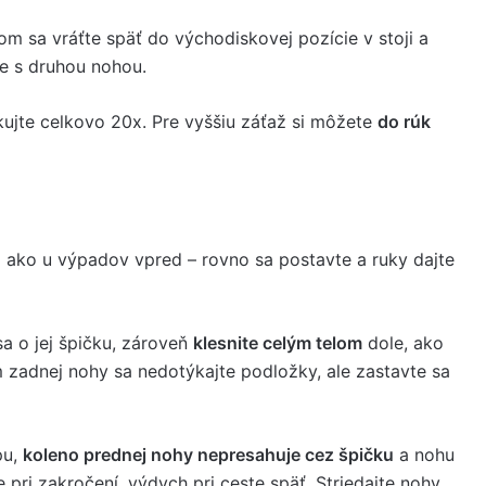
m sa vráťte späť do východiskovej pozície v stoji a
e s druhou nohou.
ujte celkovo 20x. Pre vyššiu záťaž si môžete
do rúk
á ako u výpadov vpred – rovno sa postavte a ruky dajte
sa o jej špičku, zároveň
klesnite celým telom
dole, ako
m zadnej nohy sa nedotýkajte podložky, ale zastavte sa
pu,
koleno prednej nohy nepresahuje cez špičku
a nohu
pri zakročení, výdych pri ceste späť. Striedajte nohy