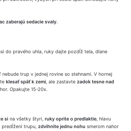
iac zaberajú sedacie svaly
.
si do pravého uhla, ruky dajte pozdĺž tela, dlane
ľ nebude trup v jednej rovine so stehnami. V hornej
ite
klesať späť k zemi
, ale zastavte
zadok tesne nad
hor. Opakujte 15-20x.
e si
na všetky štyri,
ruky oprite o predlaktie
, hlavu
v predĺžení trupu,
zdvihnite jednu nohu
smerom nahor