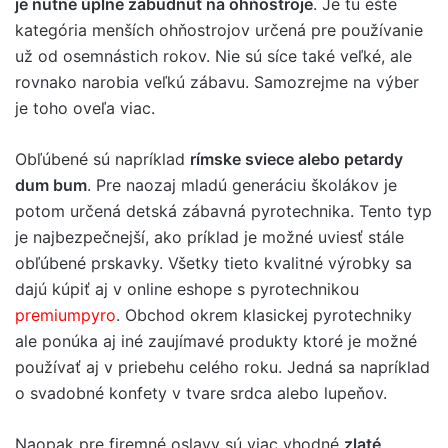
je nutné úplne zabudnúť na ohňostroje
. Je tu ešte
kategória menších ohňostrojov určená pre používanie
už od osemnástich rokov. Nie sú síce také veľké, ale
rovnako narobia veľkú zábavu. Samozrejme na výber
je toho oveľa viac.
Obľúbené sú napríklad
rímske sviece alebo petardy
dum bum
. Pre naozaj mladú generáciu školákov je
potom určená detská zábavná pyrotechnika. Tento typ
je najbezpečnejší, ako príklad je možné uviesť stále
obľúbené prskavky. Všetky tieto kvalitné výrobky sa
dajú kúpiť aj v online eshope s pyrotechnikou
premiumpyro
. Obchod okrem klasickej pyrotechniky
ale ponúka aj iné zaujímavé produkty ktoré je možné
používať aj v priebehu celého roku. Jedná sa napríklad
o svadobné konfety v tvare srdca alebo lupeňov.
Naopak pre firemné oslavy sú viac vhodné
zlaté