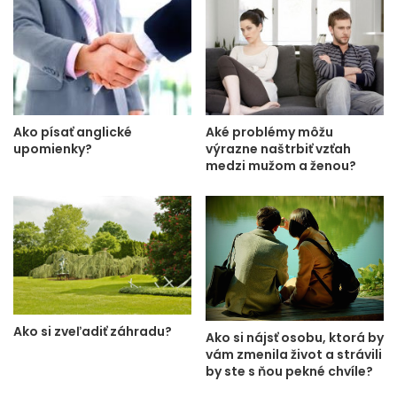
Ako písať anglické
Aké problémy môžu
upomienky?
výrazne naštrbiť vzťah
medzi mužom a ženou?
Ako si zveľadiť záhradu?
Ako si nájsť osobu, ktorá by
vám zmenila život a strávili
by ste s ňou pekné chvíle?