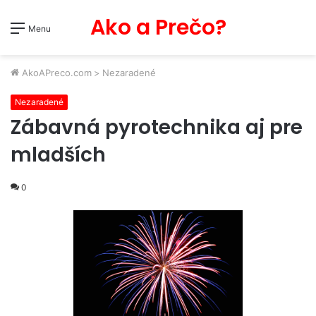
Ako a Prečo?
Menu
AkoAPreco.com
>
Nezaradené
Nezaradené
Zábavná pyrotechnika aj pre
mladších
0