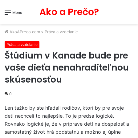
Ako a Prečo?
Menu
AkoAPreco.com
>
Práca a vzdelanie
Práca a vzdelanie
Štúdium v Kanade bude pre
vaše dieťa nenahraditeľnou
skúsenosťou
0
Len ťažko by ste hľadali rodičov, ktorí by pre svoje
deti nechceli to najlepšie. To je predsa logické.
Rovnako logické je, že v príprave detí na dospelosť a
samostatný život hrá podstatnú a možno aj úplne