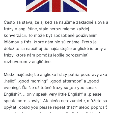
Často sa stáva, že aj keď sa naučíme základné slová a
frázy v angličtine, stále nerozumieme každej
konverzácii. To môže byť spôsobené používaním
idiómov a fráz, ktoré nám nie sú známe. Preto je
dôležité sa naučiť aj tie najčastejšie anglické idiómy a
frázy, ktoré nám pomôžu lepšie porozumieť
rozhovorom v angličtine.
Medzi najčastejšie anglické frázy patria pozdravy ako
„hello“, „good morning“, „good afternoon“ a „good
evening“. Ďalšie užitočné frázy sú „do you speak
English?“, „I only speak very little English“ a „please
speak more slowly“. Ak niečo nerozumiete, môžete sa
opýtať „could you please repeat that?“ alebo poprosiť