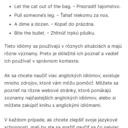
Let the cat out of the bag. – Prezradiť tajomstvo.
Pull someone’s leg. – Ťahať niekomu za nos.
A dime a dozen. – Kopať do prázdna.
Bite the bullet. – Zhltnúť trpkú pilulku.
Tieto idiómy sa používajú v rôznych situáciách a majú
rôzne významy. Preto je dôležité ich poznať a vedieť
ich používať v správnom kontexte.
Ak sa chcete naučiť viac anglických idiómov, existuje
mnoho zdrojov, ktoré vám môžu pomôcť. Môžete sa
pozrieť na rôzne webové stránky, ktoré ponúkajú
zoznamy najčastejších anglických idiómov, alebo si
môžete zakúpiť knihu s anglickými idiómami.
V každom prípade, ak chcete zlepšiť svoje jazykové
schopnosti, mali by ste sa snažiť naučiť sa čo najviac