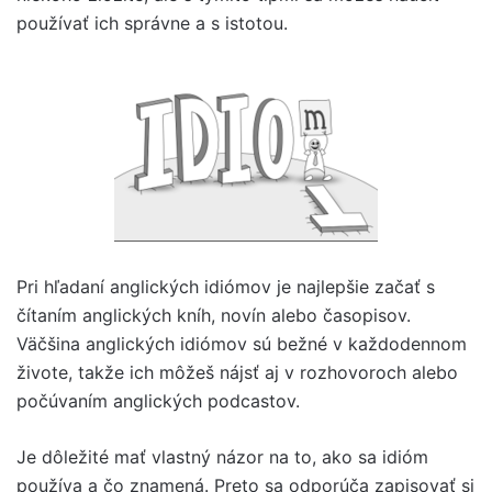
používať ich správne a s istotou.
Pri hľadaní anglických idiómov je najlepšie začať s
čítaním anglických kníh, novín alebo časopisov.
Väčšina anglických idiómov sú bežné v každodennom
živote, takže ich môžeš nájsť aj v rozhovoroch alebo
počúvaním anglických podcastov.
Je dôležité mať vlastný názor na to, ako sa idióm
používa a čo znamená. Preto sa odporúča zapisovať si