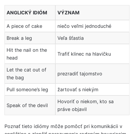
ANGLICKÝ IDIÓM
VÝZNAM
A piece of cake
niečo veľmi jednoduché
Break a leg
Veľa šťastia
Hit the nail on the
Trafiť klinec na hlavičku
head
Let the cat out of
prezradiť tajomstvo
the bag
Pull someone’s leg
žartovať s niekým
Hovoriť o niekom, kto sa
Speak of the devil
práve objavil
Poznať tieto idiómy môže pomôcť pri komunikácii v
angličtine a zlepšiť porozumenie rodeným hovoriacim.