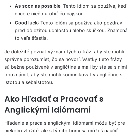
As soon as possible
: Tento idióm sa používa, keď
chcete niečo urobiť čo najskôr.
Good luck
: Tento idióm sa používa ako pozdrav
pred dôležitou udalosťou alebo skúškou. Znamená
to veľa šťastia.
Je dôležité poznať význam týchto fráz, aby ste mohli
správne porozumieť, čo sa hovorí. Všetky tieto frázy
sú bežne používané v angličtine a mali by ste sa s nimi
oboznámiť, aby ste mohli komunikovať v angličtine s
istotou a sebaistotou.
Ako Hľadať a Pracovať s
Anglickými Idiómami
Hľadanie a práca s anglickými idiómami môžu byť pre
niekoho zložité, ale s týmito tipmi sa môžeš naučiť