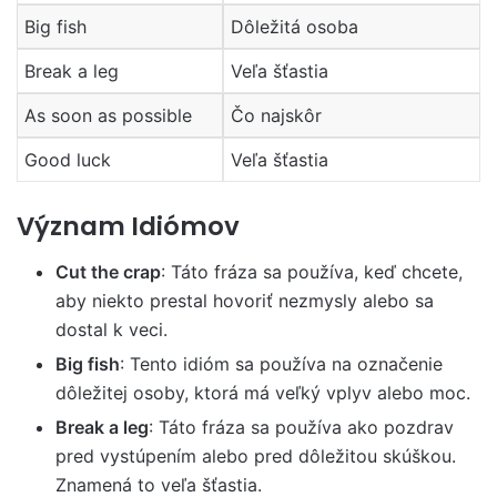
Big fish
Dôležitá osoba
Break a leg
Veľa šťastia
As soon as possible
Čo najskôr
Good luck
Veľa šťastia
Význam Idiómov
Cut the crap
: Táto fráza sa používa, keď chcete,
aby niekto prestal hovoriť nezmysly alebo sa
dostal k veci.
Big fish
: Tento idióm sa používa na označenie
dôležitej osoby, ktorá má veľký vplyv alebo moc.
Break a leg
: Táto fráza sa používa ako pozdrav
pred vystúpením alebo pred dôležitou skúškou.
Znamená to veľa šťastia.