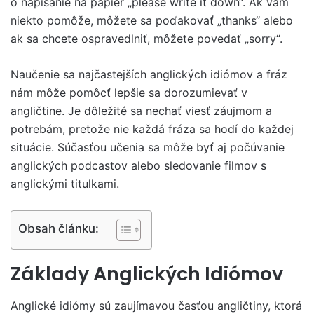
o napísanie na papier „please write it down“. Ak vám
niekto pomôže, môžete sa poďakovať „thanks“ alebo
ak sa chcete ospravedlniť, môžete povedať „sorry“.
Naučenie sa najčastejších anglických idiómov a fráz
nám môže pomôcť lepšie sa dorozumievať v
angličtine. Je dôležité sa nechať viesť záujmom a
potrebám, pretože nie každá fráza sa hodí do každej
situácie. Súčasťou učenia sa môže byť aj počúvanie
anglických podcastov alebo sledovanie filmov s
anglickými titulkami.
Obsah článku:
Základy Anglických Idiómov
Anglické idiómy sú zaujímavou časťou angličtiny, ktorá