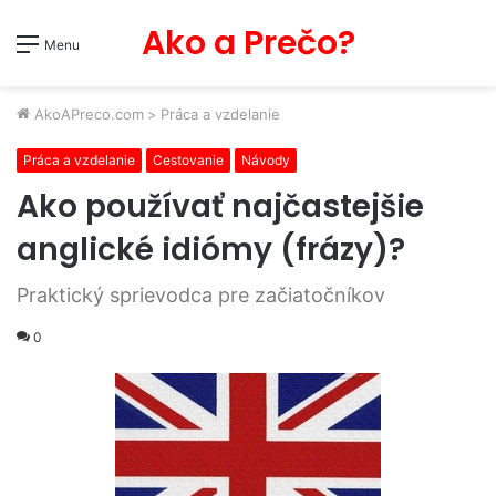
Ako a Prečo?
Menu
AkoAPreco.com
>
Práca a vzdelanie
Práca a vzdelanie
Cestovanie
Návody
Ako používať najčastejšie
anglické idiómy (frázy)?
Praktický sprievodca pre začiatočníkov
0