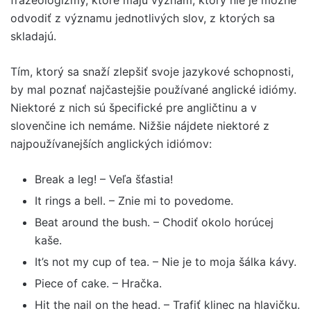
frazeologizmy, ktoré majú význam, ktorý nie je možné
odvodiť z významu jednotlivých slov, z ktorých sa
skladajú.
Tím, ktorý sa snaží zlepšiť svoje jazykové schopnosti,
by mal poznať najčastejšie používané anglické idiómy.
Niektoré z nich sú špecifické pre angličtinu a v
slovenčine ich nemáme. Nižšie nájdete niektoré z
najpoužívanejších anglických idiómov:
Break a leg! – Veľa šťastia!
It rings a bell. – Znie mi to povedome.
Beat around the bush. – Chodiť okolo horúcej
kaše.
It’s not my cup of tea. – Nie je to moja šálka kávy.
Piece of cake. – Hračka.
Hit the nail on the head. – Trafiť klinec na hlavičku.