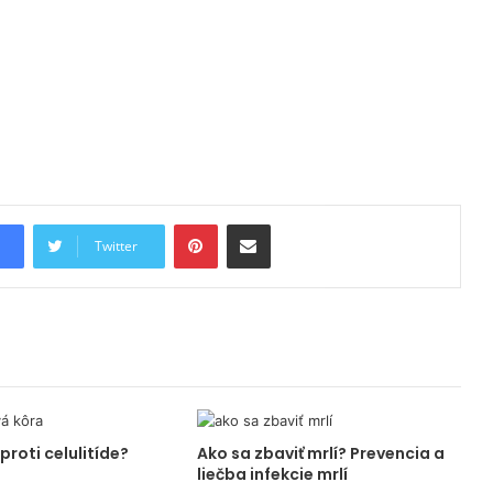
Pinterest
Share via Email
Twitter
proti celulitíde?
Ako sa zbaviť mrlí? Prevencia a
liečba infekcie mrlí