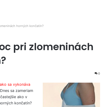
lomeninách horných končatín?
oc pri zlomeninách
n?
0
ako sa vykonáva
 Dnes sa zameriam
častejšie ako v
horných končatín?