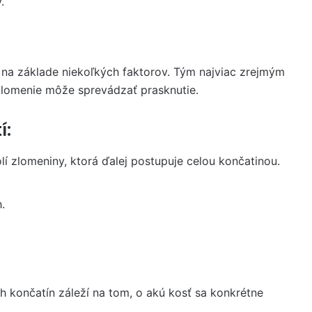
.
na základe niekoľkých faktorov. Tým najviac zrejmým
j zlomenie môže sprevádzať prasknutie.
í:
olí zlomeniny, ktorá ďalej postupuje celou končatinou.
.
h končatín záleží na tom, o akú kosť sa konkrétne