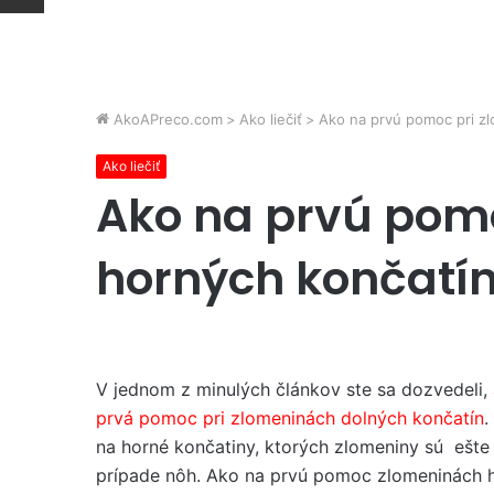
AkoAPreco.com
>
Ako liečiť
>
Ako na prvú pomoc pri z
Ako liečiť
Ako na prvú pom
horných končatí
V jednom z minulých článkov ste sa dozvedeli,
prvá pomoc pri zlomeninách dolných končatín
.
na horné končatiny, ktorých zlomeniny sú ešte 
prípade nôh. Ako na prvú pomoc zlomeninách 