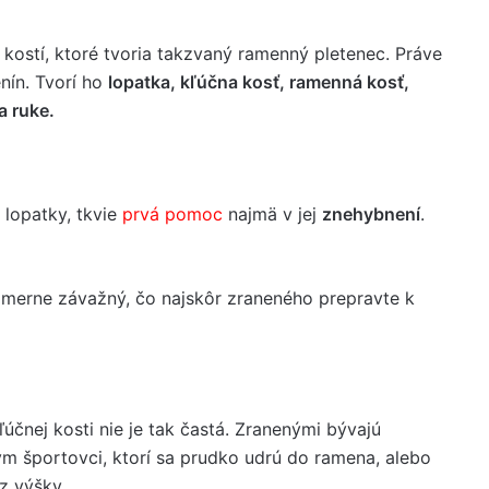
 kostí, ktoré tvoria takzvaný ramenný pletenec. Práve
enín. Tvorí ho
lopatka, kľúčna kosť, ramenná kosť,
a ruke.
 lopatky, tkvie
prvá pomoc
najmä v jej
znehybnení
.
omerne závažný, čo najskôr zraneného prepravte k
účnej kosti nie je tak častá. Zranenými bývajú
m športovci, ktorí sa prudko udrú do ramena, alebo
z výšky.