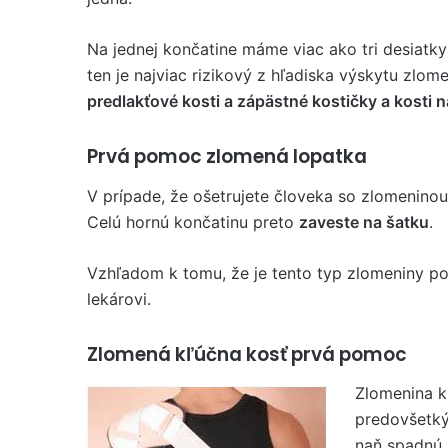
Na jednej končatine máme viac ako tri desiatky
ten je najviac rizikový z hľadiska výskytu zlom
predlakťové kosti a zápästné kostičky a kosti n
Prvá pomoc zlomená lopatka
V prípade, že ošetrujete človeka so zlomeninou
Celú hornú končatinu preto
zaveste na šatku
.
Vzhľadom k tomu, že je tento typ zlomeniny p
lekárovi.
Zlomená kľúčna kosť prvá pomoc
Zlomenina kľ
predovšetký
naň spadnú 