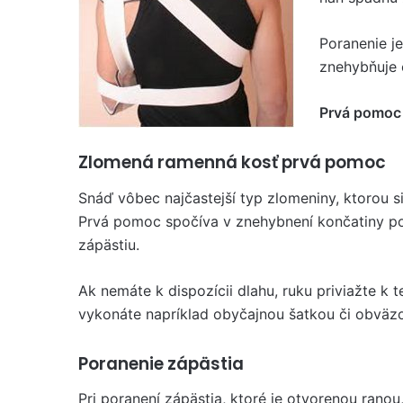
Poranenie je
znehybňuje 
Prvá pomoc 
Zlomená ramenná kosť prvá pomoc
Snáď vôbec najčastejší typ zlomeniny, ktorou s
Prvá pomoc spočíva v znehybnení končatiny po
zápästiu.
Ak nemáte k dispozícii dlahu, ruku priviažte k t
vykonáte napríklad obyčajnou šatkou či obväzo
Poranenie zápästia
Pri poranení zápästia, ktoré je otvorenou ranou