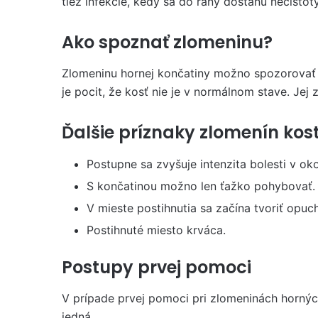
tiež infekcie, kedy sa do rany dostanú nečistoty
Ako spoznať zlomeninu?
Zlomeninu hornej končatiny možno spozorovať 
je pocit, že kosť nie je v normálnom stave. Je
Ďalšie príznaky zlomenín kost
Postupne sa zvyšuje intenzita bolesti v ok
S končatinou možno len ťažko pohybovať.
V mieste postihnutia sa začína tvoriť opuch
Postihnuté miesto krváca.
Postupy prvej pomoci
V prípade prvej pomoci pri zlomeninách hornýc
jedná.