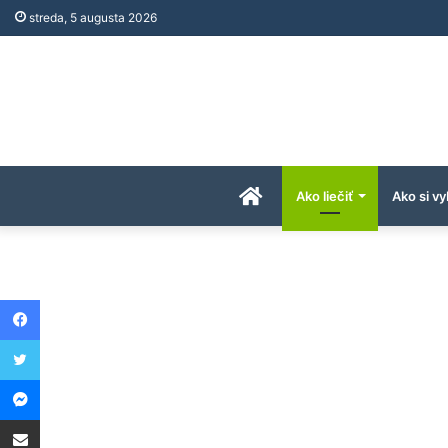
streda, 5 augusta 2026
Úvodná
Ako liečiť
Ako si vy
stránka
Facebook
AkoAPreco.com
Twitter
Messenger
Share via Email