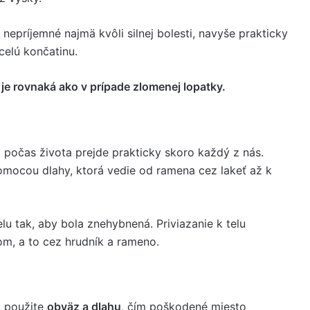
 nepríjemné najmä kvôli silnej bolesti, navyše prakticky
celú končatinu.
je rovnaká ako v prípade zlomenej lopatky.
i počas života prejde prakticky skoro každý z nás.
mocou dlahy, ktorá vedie od ramena cez lakeť až k
elu tak, aby bola znehybnená. Priviazanie k telu
m, a to cez hrudník a rameno.
, použite
obväz a dlahu
, čím poškodené miesto