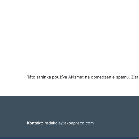
Táto stránka používa Akismet na obmedzenie spamu.
Zis
Kontakt:
redakcia@akoapreco.com