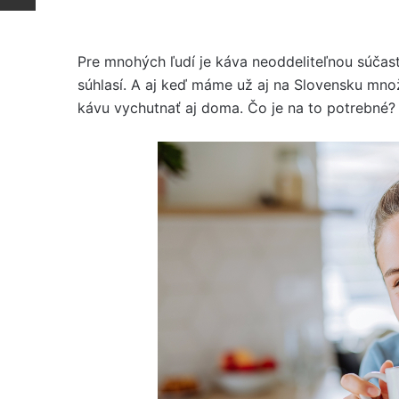
Pre mnohých ľudí je káva neoddeliteľnou súčas
súhlasí. A aj keď máme už aj na Slovensku množ
kávu vychutnať aj doma. Čo je na to potrebné?