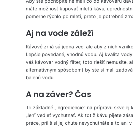
Aby ste pochopiteľne mali čo do kávovaru dáva
máte možnosť kupovať mletú kávu, uprednostnite 
pomerne rýchlo po mletí, preto je potrebné zrn
Aj na vode záleží
Kávové zrná sú jedna vec, ale aby z nich vznik
Lepšie povedané, vhodnú vodu. Aj kvalita vody
váš kávovar vodný filter, toto riešiť nemusíte,
alternatívnym spôsobom) by ste si mali zadováž
balenú vodu.
A na záver? Čas
Tri základné „ingrediencie“ na prípravu skvelej
„len“ vedieť vychutnať. Ak totiž kávu pijete zás
práce, príliš si jej chute nevychutnáte a to ani 