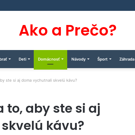
Ako a Prečo?
brať
Deti
Domácnosť
Návody
Šport
Záhrada
by ste si aj doma vychutnali skvelú kávu?
to, aby ste si aj
 skvelú kávu?