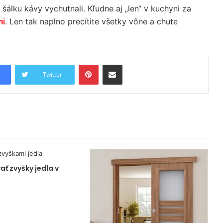
u šálku kávy vychutnali. Kľudne aj „len“ v kuchyni za
mi
. Len tak naplno precítite všetky vône a chute
Pinterest
Share via Email
Twitter
ať zvyšky jedla v