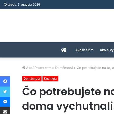
streda, 5 augusta 2026
Úvodná
Ako liečiť
Ako si vy
stránka
AkoAPreco.com
>
Domácnosť
>
Čo potrebujete na to, a
Facebook
Domácnosť
Kuchyňa
AkoAPreco.com
Twitter
Čo potrebujete na 
Messenger
doma vychutnali
Share via Email