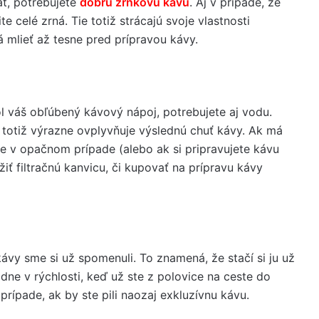
ť, potrebujete
dobrú zrnkovú kávu
. Aj v prípade, že
celé zrná. Tie totiž strácajú svoje vlastnosti
á mlieť až tesne pred prípravou kávy.
ol váš obľúbený kávový nápoj, potrebujete aj vodu.
 totiž výrazne ovplyvňuje výslednú chuť kávy. Ak má
 ale v opačnom prípade (alebo ak si pripravujete kávu
iť filtračnú kanvicu, či kupovať na prípravu kávy
 kávy sme si už spomenuli. To znamená, že stačí si ju už
adne v rýchlosti, keď už ste z polovice na ceste do
v prípade, ak by ste pili naozaj exkluzívnu kávu.