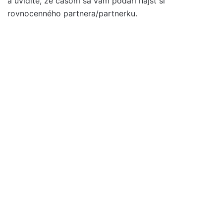
a uvidíte, že časom sa vám podarí nájsť si
rovnocenného partnera/partnerku.