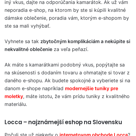
iný vkus, dajte na odporúčania kamarátok. Ak už vám
neporadia e-shop, na ktorom by ste si kúpili kvalitné
dámske oblečenie, poradia vám, ktorým e-shopom by
ste sa mali vyhýbať.
Vyhnete sa tak
zbytočným komplikáciám a nekúpite si
nekvalitné oblečenie
za veľa peňazí.
Ak máte s kamarátkami podobný vkus, popýtajte sa
na skúsenosti s dodaním tovaru a ohmatajte si tovar z
daného e-shopu. Ak budete spokojné a vyberiete si na
danom e-shope napríklad
modernejšie tuniky pre
moletky
, máte istotu, že vám prídu tuniky z kvalitného
materiálu.
Locca – najznámejší eshop na Slovensku
Počuli ste už niekedy o
internetovom obchode Locca
?