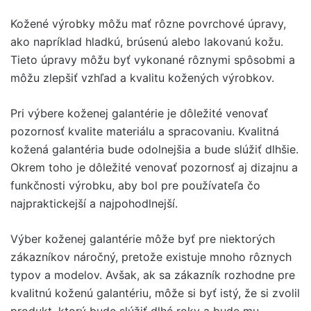
Kožené výrobky môžu mať rôzne povrchové úpravy,
ako napríklad hladkú, brúsenú alebo lakovanú kožu.
Tieto úpravy môžu byť vykonané rôznymi spôsobmi a
môžu zlepšiť vzhľad a kvalitu kožených výrobkov.
Pri výbere koženej galantérie je dôležité venovať
pozornosť kvalite materiálu a spracovaniu. Kvalitná
kožená galantéria bude odolnejšia a bude slúžiť dlhšie.
Okrem toho je dôležité venovať pozornosť aj dizajnu a
funkčnosti výrobku, aby bol pre používateľa čo
najpraktickejší a najpohodlnejší.
Výber koženej galantérie môže byť pre niektorých
zákazníkov náročný, pretože existuje mnoho rôznych
typov a modelov. Avšak, ak sa zákazník rozhodne pre
kvalitnú koženú galantériu, môže si byť istý, že si zvolil
produkt, ktorý bude slúžiť dlhé roky a bude mu