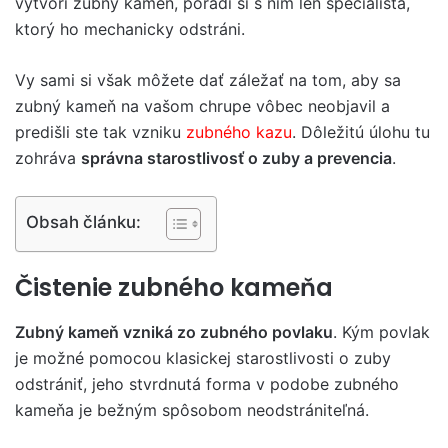
vytvorí zubný kameň, poradí si s ním len špecialista,
ktorý ho mechanicky odstráni.
Vy sami si však môžete dať záležať na tom, aby sa
zubný kameň na vašom chrupe vôbec neobjavil a
predišli ste tak vzniku
zubného kazu
. Dôležitú úlohu tu
zohráva
správna starostlivosť o zuby a prevencia
.
Obsah článku:
Čistenie zubného kameňa
Zubný kameň vzniká zo zubného povlaku
. Kým povlak
je možné pomocou klasickej starostlivosti o zuby
odstrániť, jeho stvrdnutá forma v podobe zubného
kameňa je bežným spôsobom neodstrániteľná.