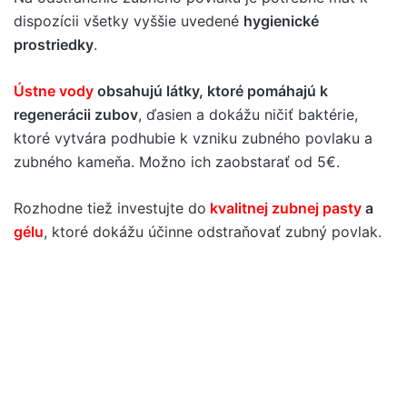
dispozícii všetky vyššie uvedené
hygienické
prostriedky
.
Ústne vody
obsahujú látky, ktoré pomáhajú k
regenerácii zubov
, ďasien a dokážu ničiť baktérie,
ktoré vytvára podhubie k vzniku zubného povlaku a
zubného kameňa. Možno ich zaobstarať od 5€.
Rozhodne tiež investujte do
kvalitnej zubnej pasty
a
gélu
, ktoré dokážu účinne odstraňovať zubný povlak.