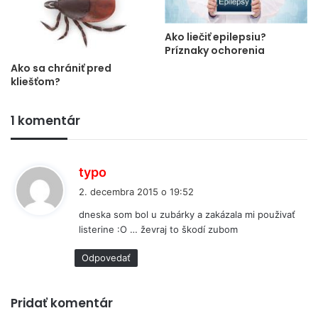
Ako liečiť epilepsiu?
Príznaky ochorenia
Ako sa chrániť pred
kliešťom?
1 komentár
p
typo
í
2. decembra 2015 o 19:52
š
dneska som bol u zubárky a zakázala mi použivať
e
listerine :O … ževraj to škodí zubom
:
Odpovedať
Pridať komentár