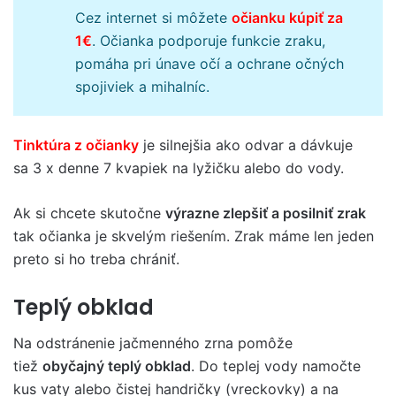
Cez internet si môžete
očianku kúpiť za
1€
. Očianka podporuje funkcie zraku,
pomáha pri únave očí a ochrane očných
spojiviek a mihalníc.
Tinktúra z očianky
je silnejšia ako odvar a dávkuje
sa 3 x denne 7 kvapiek na lyžičku alebo do vody.
Ak si chcete skutočne
výrazne zlepšiť a posilniť zrak
tak očianka je skvelým riešením. Zrak máme len jeden
preto si ho treba chrániť.
Teplý obklad
Na odstránenie jačmenného zrna pomôže
tiež
obyčajný teplý obklad
. Do teplej vody namočte
kus vaty alebo čistej handričky (vreckovky) a na