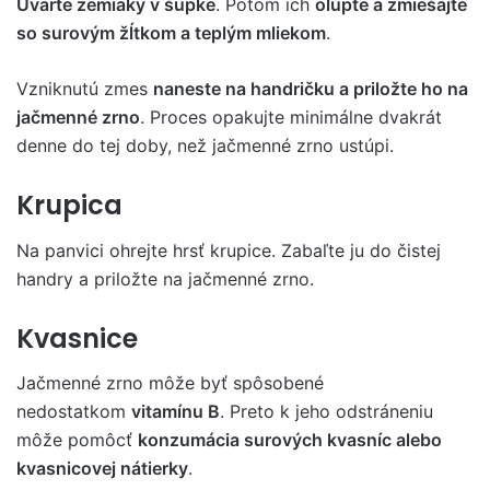
Uvarte zemiaky v šupke
. Potom ich
olúpte a zmiešajte
so surovým žĺtkom a teplým mliekom
.
Vzniknutú zmes
naneste na handričku a priložte ho na
jačmenné zrno
. Proces opakujte minimálne dvakrát
denne do tej doby, než jačmenné zrno ustúpi.
Krupica
Na panvici ohrejte hrsť krupice. Zabaľte ju do čistej
handry a priložte na jačmenné zrno.
Kvasnice
Jačmenné zrno môže byť spôsobené
nedostatkom
vitamínu B
. Preto k jeho odstráneniu
môže pomôcť
konzumácia surových kvasníc alebo
kvasnicovej nátierky
.