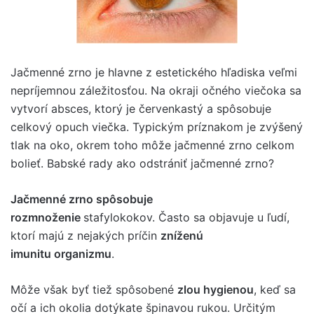
Jačmenné zrno je hlavne z estetického hľadiska veľmi
nepríjemnou záležitosťou. Na okraji očného viečoka sa
vytvorí absces, ktorý je červenkastý a spôsobuje
celkový opuch viečka. Typickým príznakom je zvýšený
tlak na oko, okrem toho môže jačmenné zrno celkom
bolieť. Babské rady ako odstrániť jačmenné zrno?
Jačmenné zrno spôsobuje
rozmnoženie
stafylokokov. Často sa objavuje u ľudí,
ktorí majú z nejakých príčin
zníženú
imunitu organizmu
.
Môže však byť tiež spôsobené
zlou hygienou
, keď sa
očí a ich okolia dotýkate špinavou rukou. Určitým