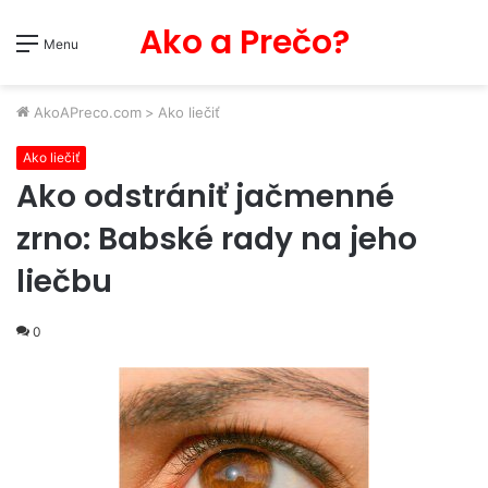
Ako a Prečo?
Menu
AkoAPreco.com
>
Ako liečiť
Ako liečiť
Ako odstrániť jačmenné
zrno: Babské rady na jeho
liečbu
0