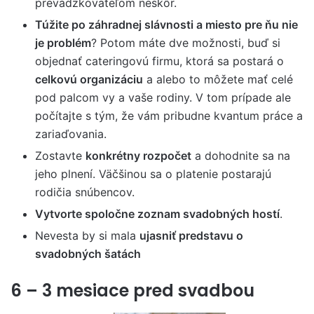
prevádzkovateľom neskôr.
Túžite po záhradnej slávnosti a miesto pre ňu nie
je problém
? Potom máte dve možnosti, buď si
objednať cateringovú firmu, ktorá sa postará o
celkovú organizáciu
a alebo to môžete mať celé
pod palcom vy a vaše rodiny. V tom prípade ale
počítajte s tým, že vám pribudne kvantum práce a
zariaďovania.
Zostavte
konkrétny rozpočet
a dohodnite sa na
jeho plnení. Väčšinou sa o platenie postarajú
rodičia snúbencov.
Vytvorte spoločne zoznam svadobných hostí
.
Nevesta by si mala
ujasniť predstavu o
svadobných šatách
6 – 3 mesiace pred svadbou