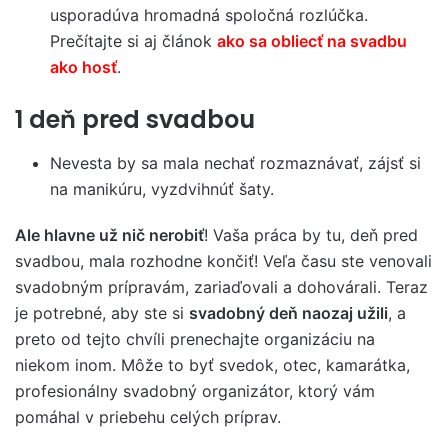
usporadúva hromadná spoločná rozlúčka.
Prečítajte si aj článok
ako sa obliecť na svadbu
ako hosť
.
1 deň pred svadbou
Nevesta by sa mala nechať rozmaznávať, zájsť si
na manikúru, vyzdvihnúť šaty.
Ale hlavne už nič nerobiť
! Vaša práca by tu, deň pred
svadbou, mala rozhodne končiť! Veľa času ste venovali
svadobným prípravám, zariaďovali a dohovárali. Teraz
je potrebné, aby ste si
svadobný deň naozaj užili
, a
preto od tejto chvíli prenechajte organizáciu na
niekom inom. Môže to byť svedok, otec, kamarátka,
profesionálny svadobný organizátor, ktorý vám
pomáhal v priebehu celých príprav.