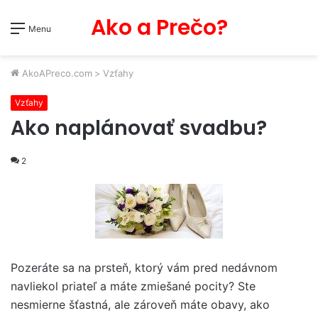
Ako a Prečo?
Menu
AkoAPreco.com
>
Vzťahy
Vzťahy
Ako naplánovať svadbu?
2
Pozeráte sa na prsteň, ktorý vám pred nedávnom
navliekol priateľ a máte zmiešané pocity? Ste
nesmierne šťastná, ale zároveň máte obavy, ako