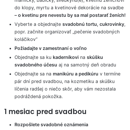
mamičky, babičky, svedkyňu(e), kvetinu ženíchovi
do klopy, myrtu a kvetinové dekorácie na svadbe
– o kvetinu pre nevestu by sa mal postarať ženích!
Vyberte a objednajte
svadobnú tortu, cukrovinky
,
popr. začnite organizovať „pečenie svadobných
koláčikov“
Požiadajte v zamestnaní o voľno
Objednajte sa ku
kaderníkovi
na
skúšku
svadobného účesu
aj na samotný deň obradu
Objednajte sa na
manikúru a pedikúru
v termíne
pár dní pred svadbou, na kozmetiku a skúšku
líčenia radšej o niečo skôr, aby vám nezostala
podráždená pokožka.
1 mesiac pred svadbou
Rozpošlete svadobné oznámenia