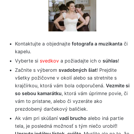
Kontaktujte a objednajte
fotografa a muzikanta
či
kapelu.
Vyberte si
svedkov
a požiadajte ich o
súhlas
!
Začnite s výberom
svadobných šiat
! Prejdite
všetky požičovne v okolí alebo sa stretnite s
krajčírkou, ktorá vám bola odporučená.
Vezmite si
so sebou kamarátku
, ktorá vám úprimne povie, či
vám to pristane, alebo či vyzeráte ako
prezdobený darčekový baličiek.
Ak vám pri skúšaní
vadí brucho
alebo iná partie
tela, je posledná možnosť s tým niečo urobiť!
Upravte jedálny lístok, cvičte
. Myslite ale na to, že