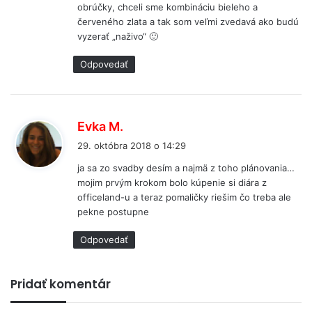
obrúčky, chceli sme kombináciu bieleho a
červeného zlata a tak som veľmi zvedavá ako budú
vyzerať „naživo“ 🙂
Odpovedať
p
Evka M.
í
29. októbra 2018 o 14:29
š
ja sa zo svadby desím a najmä z toho plánovania…
e
mojim prvým krokom bolo kúpenie si diára z
:
officeland-u a teraz pomaličky riešim čo treba ale
pekne postupne
Odpovedať
Pridať komentár