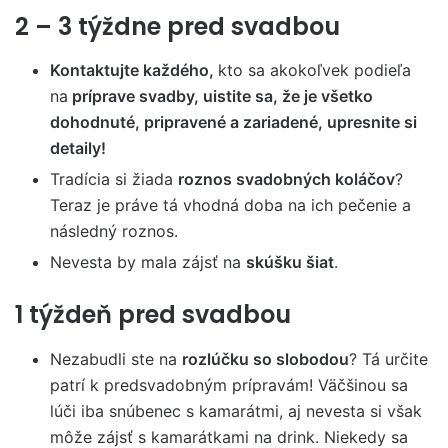
2 – 3 týždne pred svadbou
Kontaktujte každého,
kto sa akokoľvek podieľa
na
príprave svadby, uistite sa, že je všetko
dohodnuté, pripravené a zariadené, upresnite si
detaily!
Tradícia si žiada
roznos svadobných koláčov
?
Teraz je práve tá vhodná doba na ich pečenie a
následný roznos.
Nevesta by mala zájsť na
skúšku šiat
.
1 týždeň pred svadbou
Nezabudli ste na
rozlúčku so slobodou
? Tá určite
patrí k predsvadobným prípravám! Väčšinou sa
lúči iba snúbenec s kamarátmi, aj nevesta si však
môže zájsť s kamarátkami na drink. Niekedy sa