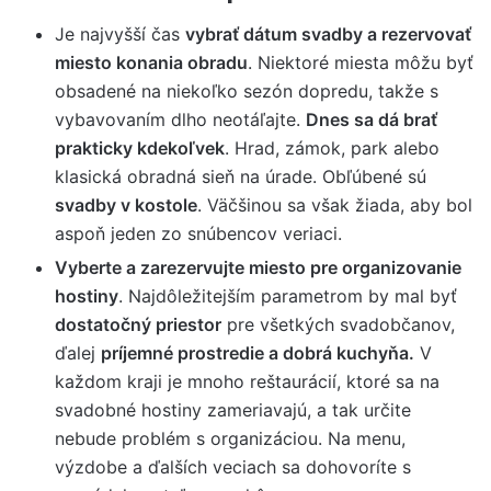
Je najvyšší čas
vybrať dátum svadby a rezervovať
miesto konania obradu
. Niektoré miesta môžu byť
obsadené na niekoľko sezón dopredu, takže s
vybavovaním dlho neotáľajte.
Dnes sa dá brať
prakticky kdekoľvek
. Hrad, zámok, park alebo
klasická obradná sieň na úrade. Obľúbené sú
svadby v kostole
. Väčšinou sa však žiada, aby bol
aspoň jeden zo snúbencov veriaci.
Vyberte a zarezervujte miesto pre organizovanie
hostiny
. Najdôležitejším parametrom by mal byť
dostatočný priestor
pre všetkých svadobčanov,
ďalej
príjemné prostredie a dobrá kuchyňa.
V
každom kraji je mnoho reštaurácií, ktoré sa na
svadobné hostiny zameriavajú, a tak určite
nebude problém s organizáciou. Na menu,
výzdobe a ďalších veciach sa dohovoríte s