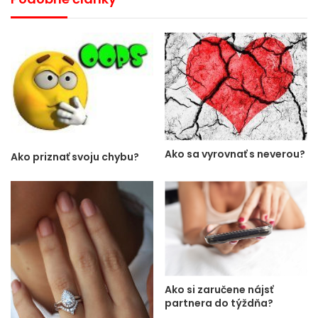
Ako sa vyrovnať s neverou?
Ako priznať svoju chybu?
Ako si zaručene nájsť
partnera do týždňa?