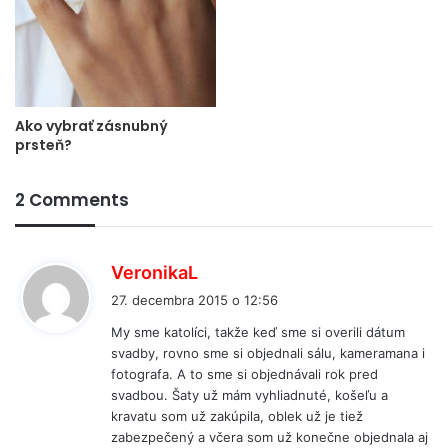
Ako vybrať zásnubný
prsteň?
2 Comments
p
VeronikaL
í
27. decembra 2015 o 12:56
š
My sme katolíci, takže keď sme si overili dátum
e
svadby, rovno sme si objednali sálu, kameramana i
:
fotografa. A to sme si objednávali rok pred
svadbou. Šaty už mám vyhliadnuté, košeľu a
kravatu som už zakúpila, oblek už je tiež
zabezpečený a včera som už konečne objednala aj