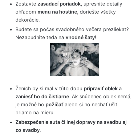
Zostavte
zasadací poriadok
, upresnite detaily
ohľadom
menu na hostine
, doriešte všetky
dekorácie.
Budete sa počas svadobného večera prezliekať?
Nezabudnite teda na
vhodné šaty
!
Ženích by si mal v túto dobu
pripraviť oblek a
zaniesť ho do čistiarne
. Ak snúbenec oblek nemá,
je možné ho
požičať
alebo si ho nechať ušiť
priamo na mieru.
Zabezpečenie auta či inej dopravy na svadbu aj
zo svadby.