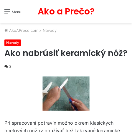
Ako a Prečo?
Menu
AkoAPreco.com
>
Návody
Návody
Ako nabrúsiť keramický nôž?
3
Pri spracovaní potravín možno okrem klasických
oceľových nožov používať tiež takzvané keramické