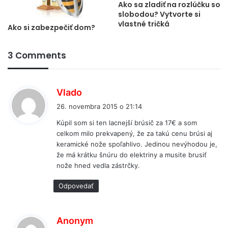
Ako sa zladiť na rozlúčku so
slobodou? Vytvorte si
vlastné tričká
Ako si zabezpečiť dom?
3 Comments
p
Vlado
í
26. novembra 2015 o 21:14
š
Kúpil som si ten lacnejší brúsič za 17€ a som
e
celkom milo prekvapený, že za takú cenu brúsi aj
:
keramické nože spoľahlivo. Jedinou nevýhodou je,
že má krátku šnúru do elektriny a musite brusiť
nože hned vedla zástrčky.
Odpovedať
p
Anonym