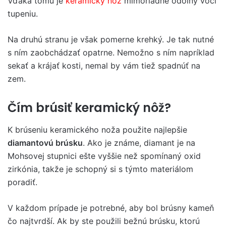
Vďaka tomu je
keramický nôž
mimoriadne odolný voči
tupeniu.
Na druhú stranu je však pomerne krehký. Je tak nutné
s ním zaobchádzať opatrne. Nemožno s ním napríklad
sekať a krájať kosti, nemal by vám tiež spadnúť na
zem.
Čím brúsiť keramický nôž?
K brúseniu keramického noža použite najlepšie
diamantovú brúsku
. Ako je známe, diamant je na
Mohsovej stupnici ešte vyššie než spomínaný oxid
zirkónia, takže je schopný si s týmto materiálom
poradiť.
V každom prípade je potrebné, aby bol brúsny kameň
čo najtvrdší. Ak by ste použili bežnú brúsku, ktorú