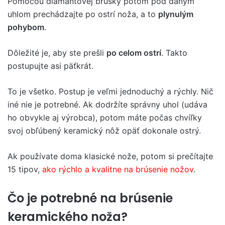
Pomocou diamantovej brúsky potom pod daným
uhlom prechádzajte po ostrí noža, a to
plynulým
pohybom
.
Dôležité je, aby ste prešli
po celom ostrí
. Takto
postupujte asi päťkrát.
To je všetko. Postup je veľmi jednoduchý a rýchly. Nič
iné nie je potrebné. Ak dodržíte správny uhol (udáva
ho obvykle aj výrobca), potom máte počas chvíľky
svoj obľúbený keramický nôž opäť dokonale ostrý.
Ak používate doma klasické nože, potom si prečítajte
15 tipov,
ako rýchlo a kvalitne na brúsenie nožov
.
Čo je potrebné na brúsenie
keramického noža?