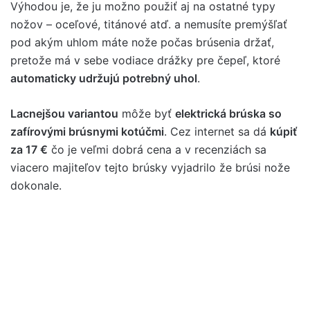
Výhodou je, že ju možno použiť aj na ostatné typy
nožov – oceľové, titánové atď. a nemusíte premýšľať
pod akým uhlom máte nože počas brúsenia držať,
pretože má v sebe vodiace drážky pre čepeľ, ktoré
automaticky udržujú potrebný uhol
.
Lacnejšou variantou
môže byť
elektrická brúska so
zafírovými brúsnymi kotúčmi
. Cez internet sa dá
kúpiť
za 17 €
čo je veľmi dobrá cena a v recenziách sa
viacero majiteľov tejto brúsky vyjadrilo že brúsi nože
dokonale.