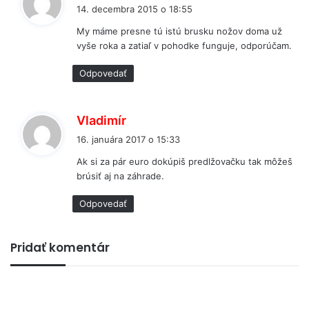
í
14. decembra 2015 o 18:55
š
My máme presne tú istú brusku nožov doma už
e
vyše roka a zatiaľ v pohodke funguje, odporúčam.
:
Odpovedať
p
Vladimír
í
16. januára 2017 o 15:33
š
Ak si za pár euro dokúpiš predlžovačku tak môžeš
e
brúsiť aj na záhrade.
:
Odpovedať
Pridať komentár