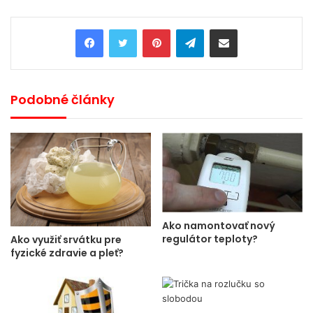
Pinterest
Telegram
Share via Email
Podobné články
Ako namontovať nový
regulátor teploty?
Ako využiť srvátku pre
fyzické zdravie a pleť?