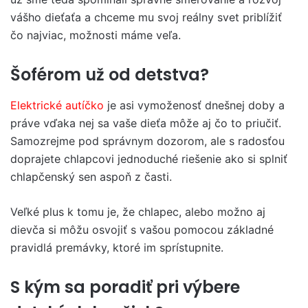
vášho dieťaťa a chceme mu svoj reálny svet priblížiť
čo najviac, možnosti máme veľa.
Š
of
é
rom u
ž od detstva?
Elektrické autíčko
je asi vymoženosť dnešnej doby a
práve vďaka nej sa vaše dieťa môže aj čo to priučiť.
Samozrejme pod správnym dozorom, ale s radosťou
doprajete chlapcovi jednoduché riešenie ako si splniť
chlapčenský sen aspoň z časti.
Veľké plus k tomu je, že chlapec, alebo možno aj
dievča si môžu osvojiť s vašou pomocou základné
pravidlá premávky, ktoré im sprístupnite.
S kým sa poradiť pri výbere