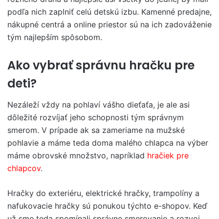
podľa nich zaplniť celú detskú izbu. Kamenné predajne,
nákupné centrá a online priestor sú na ich zadováženie
tým najlepším spôsobom.
Ako vybrať správnu hračku pre
deti?
Nezáleží vždy na pohlaví vášho dieťaťa, je ale asi
dôležité rozvíjať jeho schopnosti tým správnym
smerom. V prípade ak sa zameriame na mužské
pohlavie a máme teda doma malého chlapca na výber
máme obrovské množstvo, napríklad
hračiek pre
chlapcov
.
Hračky do exteriéru, elektrické hračky, trampolíny a
nafukovacie hračky sú ponukou týchto e-shopov. Keď
už sme teda spomínali správne smerovanie a rozvoj