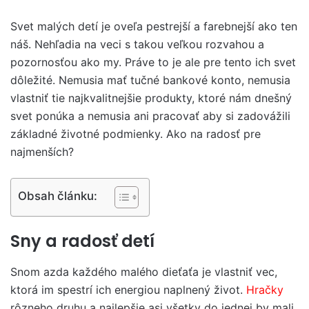
Svet malých detí je oveľa pestrejší a farebnejší ako ten
náš. Nehľadia na veci s takou veľkou rozvahou a
pozornosťou ako my. Práve to je ale pre tento ich svet
dôležité. Nemusia mať tučné bankové konto, nemusia
vlastniť tie najkvalitnejšie produkty, ktoré nám dnešný
svet ponúka a nemusia ani pracovať aby si zadovážili
základné životné podmienky. Ako na radosť pre
najmenších?
Obsah článku:
Sny a radosť detí
Snom azda každého malého dieťaťa je vlastniť vec,
ktorá im spestrí ich energiou naplnený život.
Hračky
rôzneho druhu a najlepšie asi všetky do jednej by mali