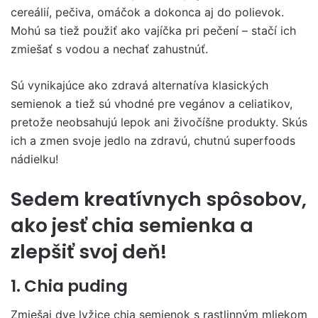
cereálií, pečiva, omáčok a dokonca aj do polievok.
Mohú sa tiež použiť ako vajíčka pri pečení – stačí ich
zmiešať s vodou a nechať zahustnúť.
Sú vynikajúce ako zdravá alternatíva klasických
semienok a tiež sú vhodné pre vegánov a celiatikov,
pretože neobsahujú lepok ani živočíšne produkty. Skús
ich a zmen svoje jedlo na zdravú, chutnú superfoods
nádielku!
Sedem kreatívnych spôsobov,
ako jesť chia semienka a
zlepšiť svoj deň!
1. Chia puding
Zmiešaj dve lyžice chia semienok s rastlinným mliekom