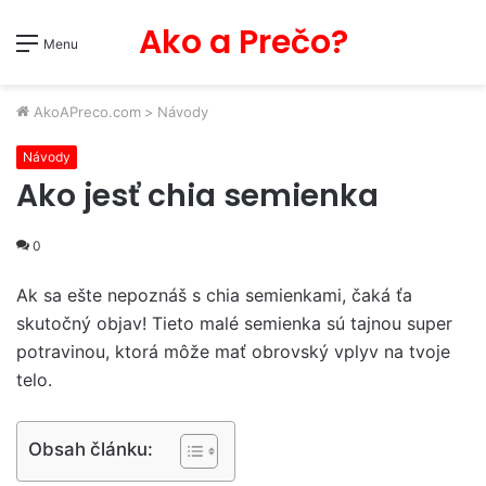
Ako a Prečo?
Menu
AkoAPreco.com
>
Návody
Návody
Ako jesť chia semienka
0
Ak sa ešte nepoznáš s chia semienkami, čaká ťa
skutočný objav! Tieto malé semienka sú tajnou super
potravinou, ktorá môže mať obrovský vplyv na tvoje
telo.
Obsah článku: