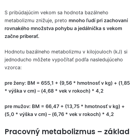
S pribúdajúcim vekom sa hodnota bazálneho
metabolizmu znižuje, preto
mnoho ľudí pri zachovaní
rovnakého množstva pohybu a jedálnička s vekom
začne priberať.
Hodnotu bazálneho metabolizmu v kilojouloch (kJ) si
jednoducho môžete vypočítať podľa nasledujúceho
vzorca:
pre ženy: BM = 655,1 + (9,56 * hmotnosť v kg) + (1,85
* výška v cm) – (4,68 * vek v rokoch) * 4,2
pre mužov: BM = 66,47 + (13,75 * hmotnosť v kg) +
(5,0 * výška v cm) – (6,76 * vek v rokoch) * 4,2
Pracovný metabolizmus – základ