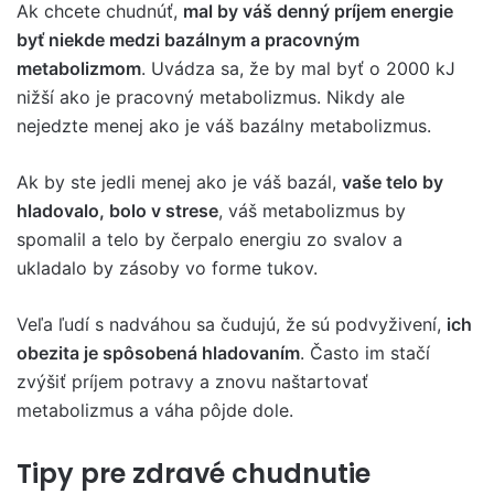
Ak chcete chudnúť,
mal by váš denný príjem energie
byť niekde medzi bazálnym a pracovným
metabolizmom
. Uvádza sa, že by mal byť o 2000 kJ
nižší ako je pracovný metabolizmus. Nikdy ale
nejedzte menej ako je váš bazálny metabolizmus.
Ak by ste jedli menej ako je váš bazál,
vaše telo by
hladovalo, bolo v strese
, váš metabolizmus by
spomalil a telo by čerpalo energiu zo svalov a
ukladalo by zásoby vo forme tukov.
Veľa ľudí s nadváhou sa čudujú, že sú podvyživení,
ich
obezita je spôsobená hladovaním
. Často im stačí
zvýšiť príjem potravy a znovu naštartovať
metabolizmus a váha pôjde dole.
Tipy pre zdravé chudnutie