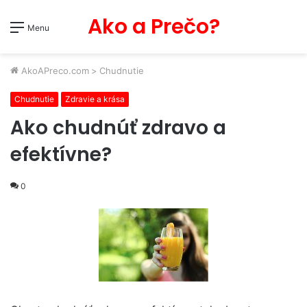
Ako a Prečo?
Menu
AkoAPreco.com
>
Chudnutie
Chudnutie
Zdravie a krása
Ako chudnúť zdravo a
efektívne?
0