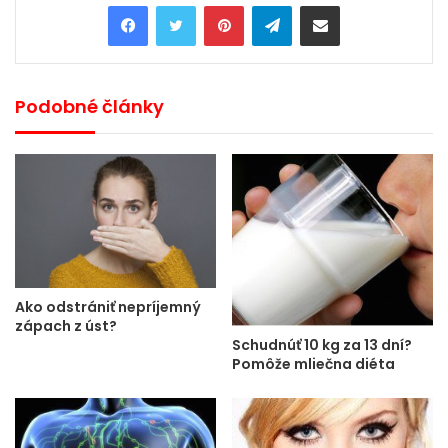
Pinterest
Telegram
Share via Email
Podobné články
Ako odstrániť nepríjemný
zápach z úst?
Schudnúť 10 kg za 13 dní?
Pomôže mliečna diéta