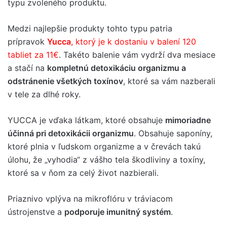
typu zvoleného produktu.
Medzi najlepšie produkty tohto typu patria
prípravok
Yucca
, ktorý je k dostaniu v balení 120
tabliet za 11€
. Takéto balenie vám vydrží dva mesiace
a stačí na
kompletnú detoxikáciu organizmu a
odstránenie všetkých toxínov
, ktoré sa vám nazberali
v tele za dlhé roky.
YUCCA je vďaka látkam, ktoré obsahuje
mimoriadne
účinná pri detoxikácii organizmu
. Obsahuje saponíny,
ktoré plnia v ľudskom organizme a v črevách takú
úlohu, že „vyhodia“ z vášho tela škodliviny a toxíny,
ktoré sa v ňom za celý život nazbierali.
Priaznivo vplýva na mikroflóru v tráviacom
ústrojenstve a
podporuje imunitný systém
.