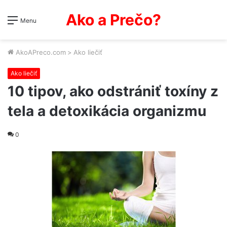
Ako a Prečo?
Menu
AkoAPreco.com
>
Ako liečiť
Ako liečiť
10 tipov, ako odstrániť toxíny z
tela a detoxikácia organizmu
0