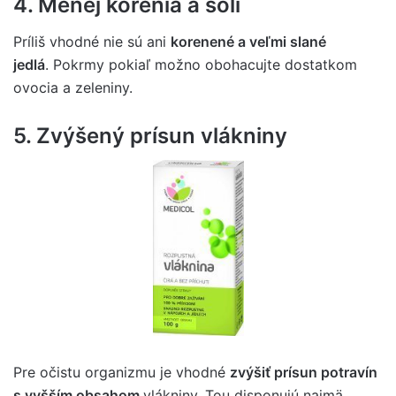
4. Menej korenia a soli
Príliš vhodné nie sú ani
korenené a veľmi slané
jedlá
. Pokrmy pokiaľ možno obohacujte dostatkom
ovocia a zeleniny.
5. Zvýšený prísun vlákniny
Pre očistu organizmu je vhodné
zvýšiť prísun potravín
s vyšším obsahom
vlákniny. Tou disponujú najmä