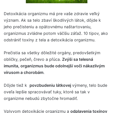
Detoxikácia organizmu má pre vaše zdravie veľký
význam. Ak sa telo zbaví škodlivých látok, dôjde k
jeho prečisteniu a opätovnému naštartovaniu,
organizmus zvládne potom väčšiu záťaž. 10 tipov, ako
odstrániť toxíny z tela a detoxikácia organizmu.
Prečistia sa všetky dôležité orgány, predovšetkým
obličky, pečeň, črevo a pľúca.
Zvýši sa telesná
imunita, organizmus bude odolnejší voči nákazlivým
vírusom a chorobám
.
Dôjde tiež k
povzbudeniu látkovej
výmeny, telo bude
oveľa lepšie spracovávať tuky, ktoré sa tak v
organizme nebudú zbytočne hromadiť.
Vplyvom detoxikácie organizmu a
odplavenia toxínov