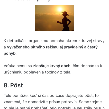
K detoxikácii organizmu pomáha okrem zdravej stravy
a
vyváženého pitného režimu aj pravidelný a častý
pohyb
.
Vďaka nemu sa
zlepšuje krvný obeh
, čím dochádza k
urýchleniu odplavenia toxínov z tela.
8. Pôst
Telu pomôže, keď si čas od času doprajete pôst, to
znamená, že obmedzíte prísun potravín. Samozrejme
to nie je nutné preháňať, telo potrebuje neustály prísun