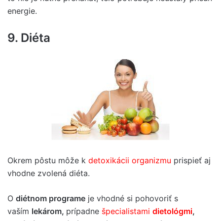
energie.
9. Diéta
Okrem pôstu môže k
detoxikácii organizmu
prispieť aj
vhodne zvolená diéta.
O
diétnom programe
je vhodné si pohovoriť s
vaším
lekárom,
prípadne
špecialistami
dietológmi
,