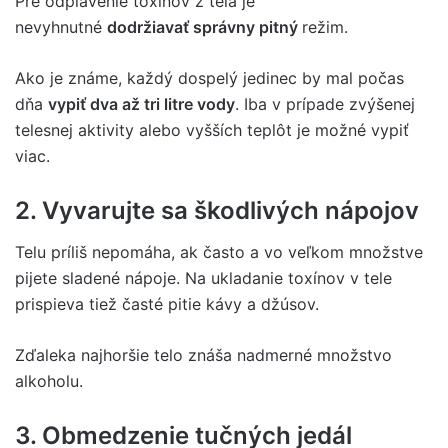
Pre odplavenie toxínov z tela je
nevyhnutné
dodržiavať správny pitný
režim.
Ako je známe, každý dospelý jedinec by mal počas
dňa
vypiť dva až tri litre vody
. Iba v prípade zvýšenej
telesnej aktivity alebo vyšších teplôt je možné vypiť
viac.
2. Vyvarujte sa škodlivých nápojov
Telu príliš nepomáha, ak často a vo veľkom množstve
pijete sladené nápoje. Na ukladanie toxínov v tele
prispieva tiež časté pitie kávy a džúsov.
Zďaleka najhoršie telo znáša nadmerné množstvo
alkoholu.
3. Obmedzenie tučných jedál