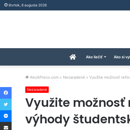
štvrtok, 6 augusta 2026
Úvodná
Ako liečiť
Ako si vy
stránka
AkoAPreco.com
>
Nezaradené
>
Využite možnosť refin
Facebook
Nezaradené
AkoAPreco.com
Využite možnosť 
Twitter
Messenger
výhody študentsk
Share via Email