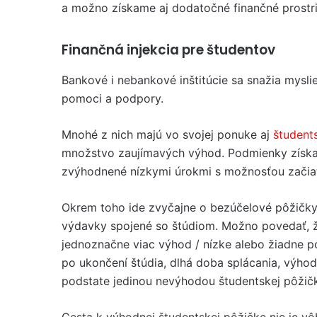
a možno získame aj dodatočné finančné prostr
Finančná injekcia pre študentov
Bankové i nebankové inštitúcie sa snažia mysli
pomoci a podpory.
Mnohé z nich majú vo svojej ponuke aj
študent
množstvo zaujímavých výhod. Podmienky získan
zvýhodnené nízkymi úrokmi s možnosťou začiat
Okrem toho ide zvyčajne o bezúčelové pôžičky
výdavky spojené so štúdiom. Možno povedať, 
jednoznačne viac výhod / nízke alebo žiadne po
po ukončení štúdia, dlhá doba splácania, výho
podstate jedinou nevýhodou študentskej pôžičky
Cesta k výhodnej študentskej pôžičke nie je v