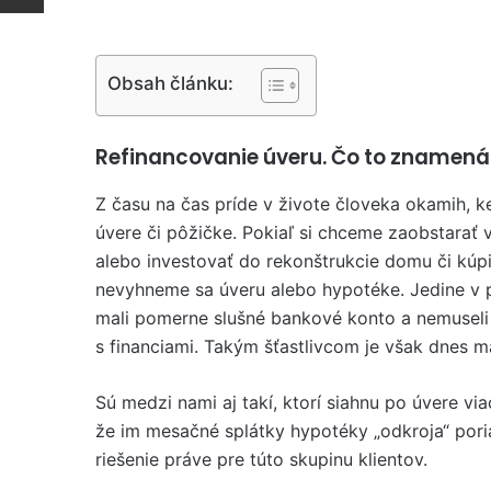
Obsah článku:
Refinancovanie úveru. Čo to znamená
Z času na čas príde v živote človeka okamih, k
úvere či pôžičke. Pokiaľ si chceme zaobstarať 
alebo investovať do rekonštrukcie domu či kúpi
nevyhneme sa úveru alebo hypotéke. Jedine v 
mali pomerne slušné bankové konto a nemuseli s
s financiami. Takým šťastlivcom je však dnes m
Sú medzi nami aj takí, ktorí siahnu po úvere vi
že im mesačné splátky hypotéky „odkroja“ pori
riešenie práve pre túto skupinu klientov.