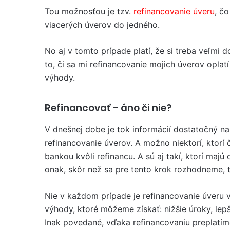
Tou možnosťou je tzv.
refinancovanie úveru
, č
viacerých úverov do jedného.
No aj v tomto prípade platí, že si treba veľmi
to, či sa mi refinancovanie mojich úverov oplatí
výhody.
Refinancovať – áno či nie?
V dnešnej dobe je tok informácií dostatočný na
refinancovanie úverov. A možno niektorí, ktorí 
bankou kvôli refinancu. A sú aj takí, ktorí maj
onak, skôr než sa pre tento krok rozhodneme, 
Nie v každom prípade je refinancovanie úveru v
výhody, ktoré môžeme získať: nižšie úroky, le
Inak povedané, vďaka refinancovaniu preplatím