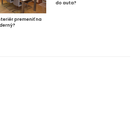
do auta?
teriér premeniť na
derný?