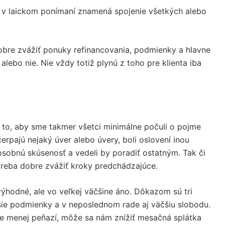
o v laickom ponímaní znamená spojenie všetkých alebo
 dobre zvážiť ponuky refinancovania, podmienky a hlavne
 alebo nie. Nie vždy totiž plynú z toho pre klienta iba
 to, aby sme takmer všetci minimálne počuli o pojme
čerpajú nejaký úver alebo úvery, boli oslovení inou
ú osobnú skúsenosť a vedeli by poradiť ostatným. Tak či
treba dobre zvážiť kroky predchádzajúce.
ýhodné, ale vo veľkej väčšine áno. Dôkazom sú tri
pšie podmienky a v neposlednom rade aj väčšiu slobodu.
e menej peňazí, môže sa nám znížiť mesačná splátka