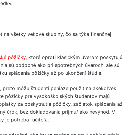
iedky.
eť na všetky vekové skupiny, čo sa týka finančnej
ské pôžičky
, ktoré oproti klasickým úverom poskytujú
ia sú podobné ako pri spotrebných úveroch, ale sú
ku splácania pôžičky až po ukončení štúdia.
, preto môžu študenti peniaze použiť na akékoľvek
že pôžičky pre vysokoškolských študentov majú
platky za poskytnutie pôžičky, začiatok splácania až
dný úrok, bez dokladovania príjmu/ ako nevýhod. V
 je potreba ručiteľa.
ôbec náročná, ako by sa možno na prvý pohľad zdalo.