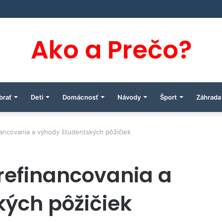
Ako a Prečo?
brať
Deti
Domácnosť
Návody
Šport
Záhrada
ancovania a výhody študentských pôžičiek
refinancovania a
ých pôžičiek