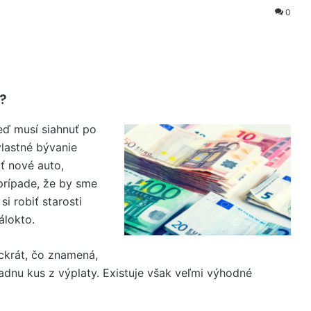
0
?
eď musí siahnuť po
vlastné bývanie
ť nové auto,
prípade, že by sme
i robiť starosti
álokto.
ackrát, čo znamená,
adnu kus z výplaty. Existuje však veľmi výhodné