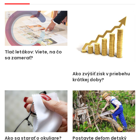
Tlač letákov: Viete, na čo
sa zamerať?
Ako zvýšiť zisk v priebehu
krátkej doby?
Ako sa starať o okuliare?
Postavte deťom detský