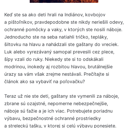
Keď ste sa ako deti hrali na Indiánov, kovbojov
a pištoľníkov, pravdepodobne ste nikdy neriešili odevy,
ochranné pomôcky a vaky, v ktorých ste nosili náboje.
Jednoducho ste na seba natiahli tričko, tepláky,
šiltovku na hlavu a nahádzali ste gaštany do vreciek.
Luk alebo vyrezávaný samopal prevesili cez plece,
šípy vzali do ruky. Niekedy ste si to odskákali
modrinou, inokedy aj rozbitou hlavou, brutálnejšie
úrazy sa vám však zrejme nestávali. Prečítajte si
článok ako sa vybaviť na poľovačku?
Teraz už nie ste deti, gaštany ste vymenili za náboje,
zbrane sú ozajstné, nepomerne nebezpečnejšie,
náboje sú ťažie a je ich viac. Potrebujete poriadnu
výbavu, bezpečnostné ochranné prostriedky
a streleckú tašku, v ktorej si celú výbavu ponesiete.