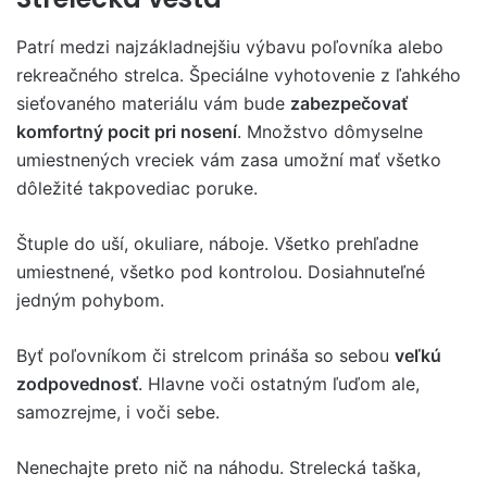
Patrí medzi najzákladnejšiu výbavu poľovníka alebo
rekreačného strelca. Špeciálne vyhotovenie z ľahkého
sieťovaného materiálu vám bude
zabezpečovať
komfortný pocit pri nosení
. Množstvo dômyselne
umiestnených vreciek vám zasa umožní mať všetko
dôležité takpovediac poruke.
Štuple do uší, okuliare, náboje. Všetko prehľadne
umiestnené, všetko pod kontrolou. Dosiahnuteľné
jedným pohybom.
Byť poľovníkom či strelcom prináša so sebou
veľkú
zodpovednosť
. Hlavne voči ostatným ľuďom ale,
samozrejme, i voči sebe.
Nenechajte preto nič na náhodu. Strelecká taška,