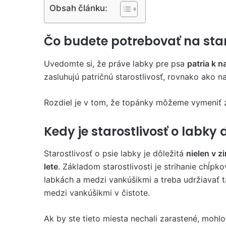
Obsah článku:
Čo budete potrebovať na staro
Uvedomte si, že práve labky pre psa
patria k 
zasluhujú patričnú starostlivosť, rovnako ako n
Rozdiel je v tom, že topánky môžeme vymeniť za
Kedy je starostlivosť o labky 
Starostlivosť o psie labky je dôležitá
nielen v zi
lete
. Základom starostlivosti je strihanie chĺpko
labkách a medzi vankúšikmi a treba udržiavať 
medzi vankúšikmi v čistote.
Ak by ste tieto miesta nechali zarastené, mohlo