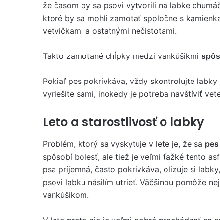
že časom by sa psovi vytvorili na labke chumá
ktoré by sa mohli zamotať spoločne s kamienk
vetvičkami a ostatnými nečistotami.
Takto zamotané chĺpky medzi vankúšikmi
spôs
Pokiaľ pes pokrivkáva, vždy skontrolujte labky
vyriešite sami, inokedy je potreba navštíviť vete
Leto a starostlivosť o labky
Problém, ktorý sa vyskytuje v lete je, že sa
pes 
spôsobí bolesť, ale tiež je veľmi ťažké tento asf
psa príjemná, často pokrivkáva, olizuje si labky
psovi labku násilím utrieť. Väčšinou pomôže ne
vankúšikom.
V lete preto nie je veľmi dobré prechádzať sa 