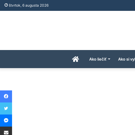
štvrtok, 6 augusta 2026
Úvodná
Ako liečiť
Ako si vy
stránka
Facebook
AkoAPreco.com
Twitter
Messenger
Share via Email