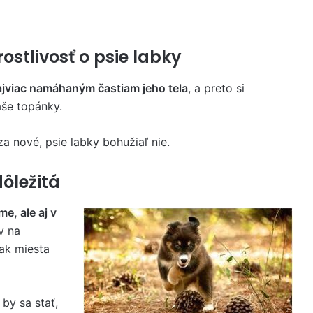
stlivosť o psie labky
najviac namáhaným častiam jeho tela
, a preto si
aše topánky.
 nové, psie labky bohužiaľ nie.
dôležitá
me, ale aj v
v na
tak miesta
 by sa stať,