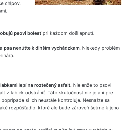
če chlpov,
ami,
obujú psovi bolesť
pri každom došliapnutí.
 a
psa nenúťte k dlhším vychádzkam
. Niekedy problém
rinára.
labkami lepí na roztečený asfalt.
Nielenže to psovi
alt z labiek odstrániť. Táto skutočnosť nie je ani pre
, poprípade si ich neustále kontroluje. Nesnažte sa
jaké rozpúšťadlo, ktoré ale bude zároveň šetrné k jeho
so psom po ceste, radšej zvoľte iný smer vychádzky,