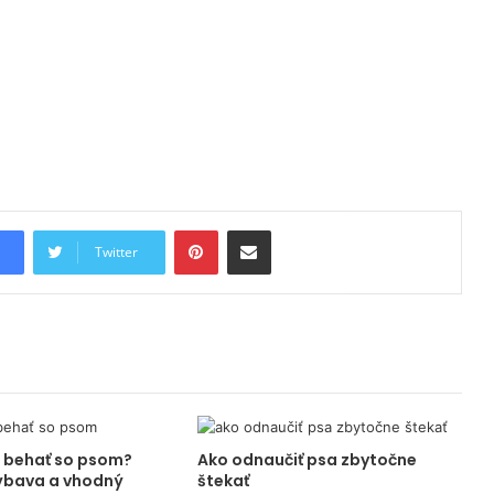
Pinterest
Share via Email
Twitter
 behať so psom?
Ako odnaučiť psa zbytočne
ýbava a vhodný
štekať