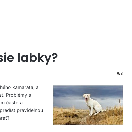
?
sie labky?
0
ohého kamaráta, a
sť. Problémy s
kom často a
redísť pravidelnou
arať?