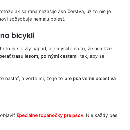
etože ak sa rana nezašije ako čerstvá, už to nie je
sovi spôsobuje nemalú bolesť.
na bicykli
te to nie je zlý nápad, ale myslite na to, že nemôže
berať trasu lesom, poľnými cestami
, tak, aby sa
 nastať, a verte mi, že je to
pre psa veľmi bolestivá
objaviť
špeciálne topánočky pre psov
. Nie každý pes