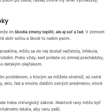
bky
elenže im
škodia zmeny teplôt, ale aj soľ a ľad
. V zimnom
té skôr soľou a škodí to našim psom.
prasklina, môžu sa do nej dostať nečistoty, infekcia,
oblém. Preto vždy, keď prídete zo zimnej prechádzky,
bo detským olejčekom.
ím problémom, s ktorým sa môžete stretnúť, sú ostré
y, sklo, ľad a mnoho ďalších ostrých predmetov, ktoré
de treba chirurgický zákrok. Niektoré rany môžu byť
rinárneho lekára, aby ranu zašil.