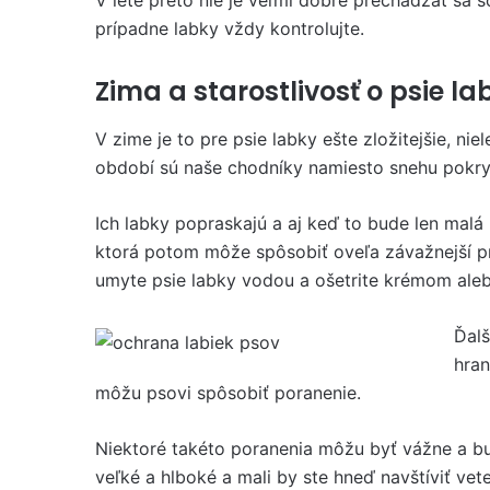
prípadne labky vždy kontrolujte.
Zima a starostlivosť o psie la
V zime je to pre psie labky ešte zložitejšie, ni
období sú naše chodníky namiesto snehu pokry
Ich labky popraskajú a aj keď to bude len malá 
ktorá potom môže spôsobiť oveľa závažnejší pr
umyte psie labky vodou a ošetrite krémom ale
Ďalš
hran
môžu psovi spôsobiť poranenie.
Niektoré takéto poranenia môžu byť vážne a bu
veľké a hlboké a mali by ste hneď navštíviť vete