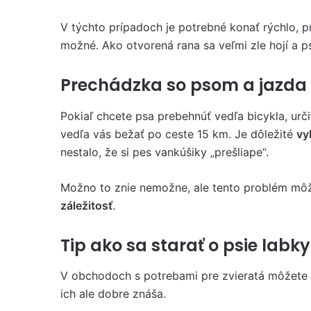
V týchto prípadoch je potrebné konať rýchlo, pr
možné. Ako otvorená rana sa veľmi zle hojí a p
Prechádzka so psom a jazda 
Pokiaľ chcete psa prebehnúť vedľa bicykla, urči
vedľa vás bežať po ceste 15 km. Je dôležité
vy
nestalo, že si pes vankúšiky „prešliape“.
Možno to znie nemožne, ale tento problém môže
záležitosť
.
Tip ako sa starať o psie labky
V obchodoch s potrebami pre zvieratá môžete 
ich ale dobre znáša.