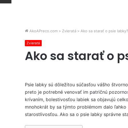
AkoAPreco.com
>
Zvieratá
>
Ako sa starať o psie labky
Zvieratá
Ako sa starať o p
Psie labky sú dôležitou súčasťou vášho štvorn
preto je potrebné venovať im patričnú pozorno
krívaním, bolestivosťou labiek sa objavujú cel
mnohokrát by sa týmto problémom dalo ľahko p
starostlivosťou. Ako sa o psie labky správne st