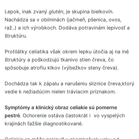
Lepok, inak zvaný
glutén
, je skupina bielkovín.
Nachádza sa v obilninách (jačmeň, pšenica, ovos,
raž..) a ich výrobkoch. Dodáva potravinám lepivosť a
štruktúru.
Protilátky celiatika však okrem lepku útočia aj na iné
štruktúry a poškodzujú tkanivo stien čreva, čo
spôsobuje atrofiu klkov (výbežkov steny čreva).
Dochádza tak k zápalu a narušeniu sliznice čreva,ktorý
vedie k nežiadúcim nielen tráviacim príznakom.
Symptómy a
klinický obraz celiakie sú pomerne
pestré
. Ochorenie ostáva častokrát i vo vyspelých
krajinách ťažšie diagnostikované.