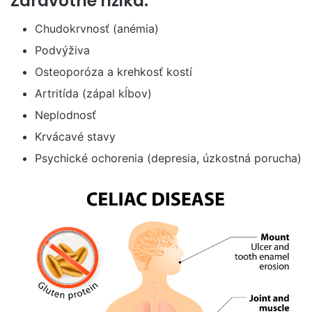
Zdravotné riziká:
Chudokrvnosť (anémia)
Podvýživa
Osteoporóza a krehkosť kostí
Artritída (zápal kĺbov)
Neplodnosť
Krvácavé stavy
Psychické ochorenia (depresia, úzkostná porucha)