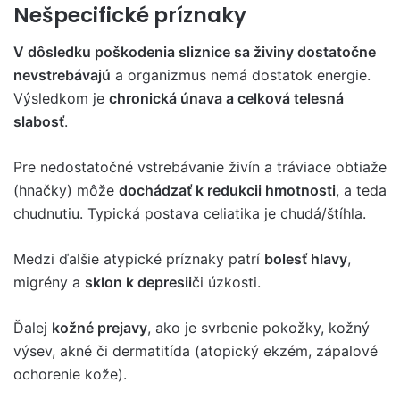
Nešpecifické príznaky
V dôsledku poškodenia sliznice sa živiny dostatočne
nevstrebávajú
a organizmus nemá dostatok energie.
Výsledkom je
chronická únava a celková telesná
slabosť
.
Pre nedostatočné vstrebávanie živín a tráviace obtiaže
(hnačky) môže
dochádzať k redukcii hmotnosti
, a teda
chudnutiu. Typická postava celiatika je chudá/štíhla.
Medzi ďalšie atypické príznaky patrí
bolesť hlavy
,
migrény a
sklon k depresii
či úzkosti.
Ďalej
kožné prejavy
, ako je svrbenie pokožky, kožný
výsev, akné či dermatitída (atopický ekzém, zápalové
ochorenie kože).