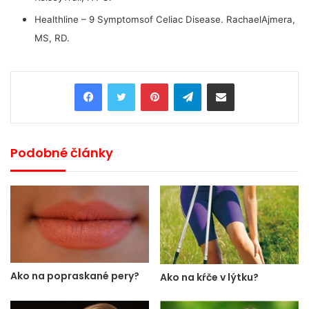
Healthline – 9 Symptomsof Celiac Disease. RachaelAjmera,
MS, RD.
Pinterest
Telegram
Share via Email
Podobné články
Ako na popraskané pery?
Ako na kŕče v lýtku?