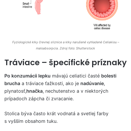
Fyziologické klky črevnej sliznice a klky narušené vyhladené Celiakiou –
maloabsorpcia. Zdroj foto: Shutterstock
Tráviace – špecifické príznaky
Po konzumácii lepku
mávajú celiatici časté
bolesti
brucha
a tráviace ťažkosti, ako je
nadúvanie
,
plynatosť,
hnačka
, nechutenstvo a v niektorých
prípadoch zápcha či zvracanie.
Stolica býva často krát vodnatá a svetlej farby
s vyšším obsahom tuku.