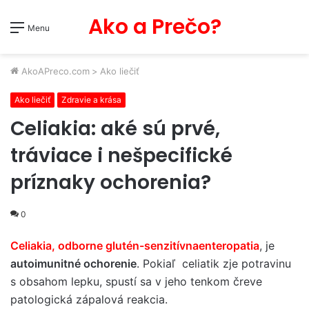
Ako a Prečo?
Menu
AkoAPreco.com
>
Ako liečiť
Ako liečiť
Zdravie a krása
Celiakia: aké sú prvé,
tráviace i nešpecifické
príznaky ochorenia?
0
Celiakia, odborne glutén-senzitívnaenteropatia
, je
autoimunitné ochorenie
. Pokiaľ celiatik zje potravinu
s obsahom lepku, spustí sa v jeho tenkom čreve
patologická zápalová reakcia.