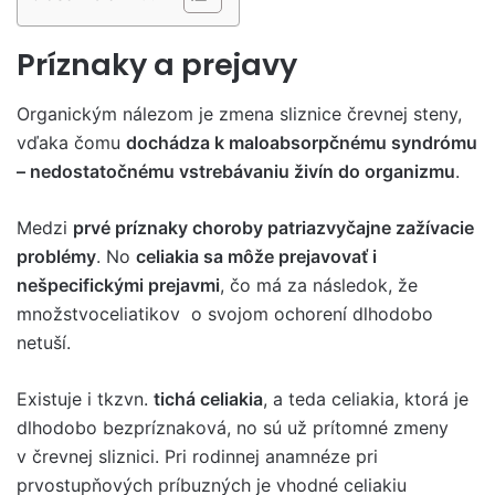
Príznaky a prejavy
Organickým nálezom je zmena sliznice črevnej steny,
vďaka čomu
dochádza k maloabsorpčnému syndrómu
– nedostatočnému vstrebávaniu živín do organizmu
.
Medzi
prvé príznaky choroby patriazvyčajne zažívacie
problémy
. No
celiakia sa môže prejavovať i
nešpecifickými prejavmi
, čo má za následok, že
množstvoceliatikov o svojom ochorení dlhodobo
netuší.
Existuje i tkzvn.
tichá celiakia
, a teda celiakia, ktorá je
dlhodobo bezpríznaková, no sú už prítomné zmeny
v črevnej sliznici. Pri rodinnej anamnéze pri
prvostupňových príbuzných je vhodné celiakiu