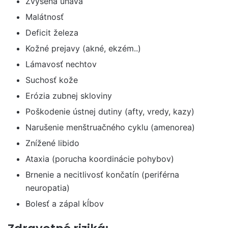
Zvýšená únava
Malátnosť
Deficit železa
Kožné prejavy (akné, ekzém..)
Lámavosť nechtov
Suchosť kože
Erózia zubnej skloviny
Poškodenie ústnej dutiny (afty, vredy, kazy)
Narušenie menštruačného cyklu (amenorea)
Znížené libido
Ataxia (porucha koordinácie pohybov)
Brnenie a necitlivosť končatín (periférna
neuropatia)
Bolesť a zápal kĺbov