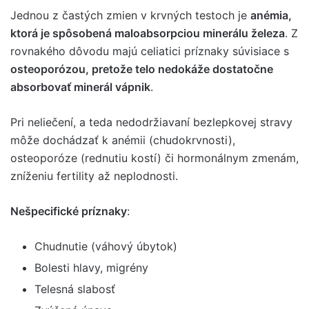
Jednou z častých zmien v krvných testoch je
anémia,
ktorá je spôsobená maloabsorpciou minerálu železa
. Z
rovnakého dôvodu majú celiatici príznaky súvisiace s
osteoporózou, pretože telo nedokáže dostatočne
absorbovať minerál vápnik
.
Pri neliečení, a teda nedodržiavaní bezlepkovej stravy
môže dochádzať k anémii (chudokrvnosti),
osteoporóze (rednutiu kostí) či hormonálnym zmenám,
zníženiu fertility až neplodnosti.
Nešpecifické príznaky
:
Chudnutie (váhový úbytok)
Bolesti hlavy, migrény
Telesná slabosť