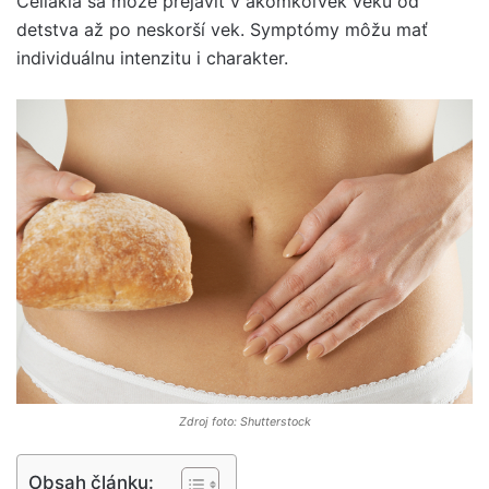
Celiakia sa môže prejaviť v akomkoľvek veku od
detstva až po neskorší vek. Symptómy môžu mať
individuálnu intenzitu i charakter.
Zdroj foto: Shutterstock
Obsah článku: