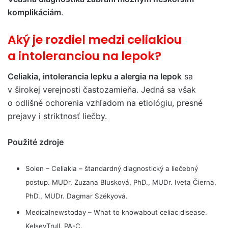
komplikáciám
.
Aký je rozdiel medzi celiakiou
a intoleranciou na lepok?
Celiakia, intolerancia lepku a alergia na lepok
sa
v širokej verejnosti častozamieňa. Jedná sa však
o odlišné ochorenia vzhľadom na etiológiu, presné
prejavy i striktnosť liečby.
Použité zdroje
Solen – Celiakia – štandardný diagnostický a liečebný
postup. MUDr. Zuzana Blusková, PhD., MUDr. Iveta Čierna,
PhD., MUDr. Dagmar Székyová.
Medicalnewstoday – What to knowabout celiac disease.
KelseyTrull, PA-C.