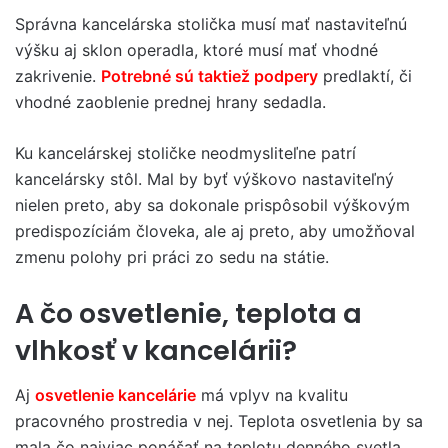
Správna kancelárska stolička musí mať nastaviteľnú
výšku aj sklon operadla, ktoré musí mať vhodné
zakrivenie.
Potrebné sú taktiež podpery
predlaktí, či
vhodné zaoblenie prednej hrany sedadla.
Ku kancelárskej stoličke neodmysliteľne patrí
kancelársky stôl. Mal by byť výškovo nastaviteľný
nielen preto, aby sa dokonale prispôsobil výškovým
predispozíciám človeka, ale aj preto, aby umožňoval
zmenu polohy pri práci zo sedu na státie.
A čo osvetlenie, teplota a
vlhkosť v kancelárii?
Aj
osvetlenie kancelárie
má vplyv na kvalitu
pracovného prostredia v nej. Teplota osvetlenia by sa
mala čo najviac ponášať na teplotu denného svetla,