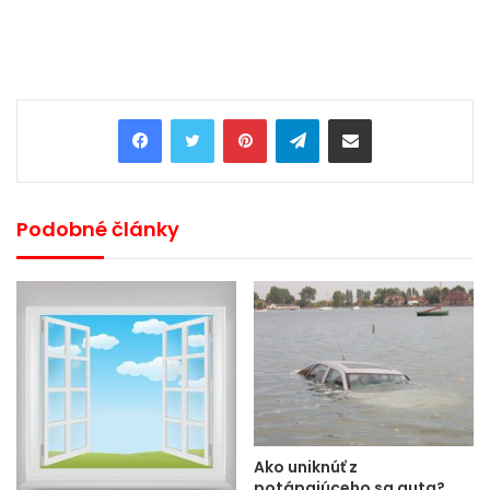
Pinterest
Telegram
Share via Email
Podobné články
Ako uniknúť z
potápajúceho sa auta?