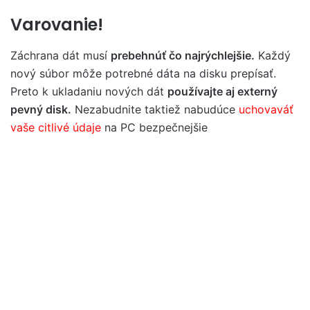
Varovanie!
Záchrana dát musí
prebehnúť čo najrýchlejšie.
Každý
nový súbor môže potrebné dáta na disku prepísať.
Preto k ukladaniu nových dát
používajte aj externý
pevný disk.
Nezabudnite taktiež nabudúce
uchovaváť
vaše citlivé údaje
na PC bezpečnejšie