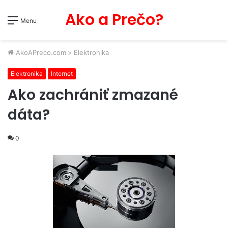
Ako a Prečo?
Menu
AkoAPreco.com
>
Elektronika
Elektronika
Internet
Ako zachrániť zmazané
dáta?
0