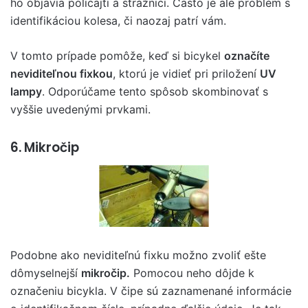
ho objavia policajti a strážnici. Často je ale problém s
identifikáciou kolesa, či naozaj patrí vám.
V tomto prípade pomôže, keď si bicykel
označíte
neviditeľnou fixkou
, ktorú je vidieť pri priložení
UV
lampy
. Odporúčame tento spôsob skombinovať s
vyššie uvedenými prvkami.
6. Mikročip
Podobne ako neviditeľnú fixku možno zvoliť ešte
dômyselnejší
mikročip.
Pomocou neho dôjde k
označeniu bicykla. V čipe sú zaznamenané informácie