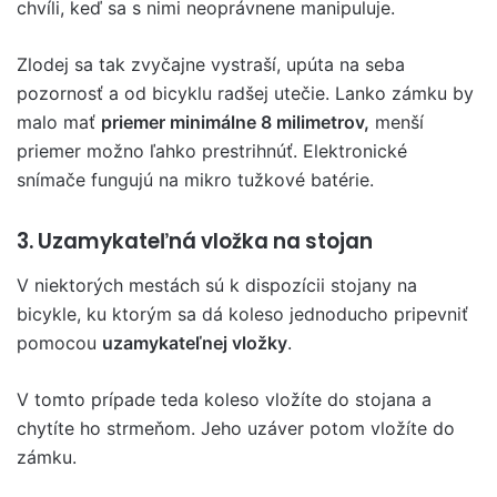
chvíli, keď sa s nimi neoprávnene manipuluje.
Zlodej sa tak zvyčajne vystraší, upúta na seba
pozornosť a od bicyklu radšej utečie. Lanko zámku by
malo mať
priemer minimálne 8 milimetrov,
menší
priemer možno ľahko prestrihnúť. Elektronické
snímače fungujú na mikro tužkové batérie.
3. Uzamykateľná vložka na stojan
V niektorých mestách sú k dispozícii stojany na
bicykle, ku ktorým sa dá koleso jednoducho pripevniť
pomocou
uzamykateľnej vložky
.
V tomto prípade teda koleso vložíte do stojana a
chytíte ho strmeňom. Jeho uzáver potom vložíte do
zámku.