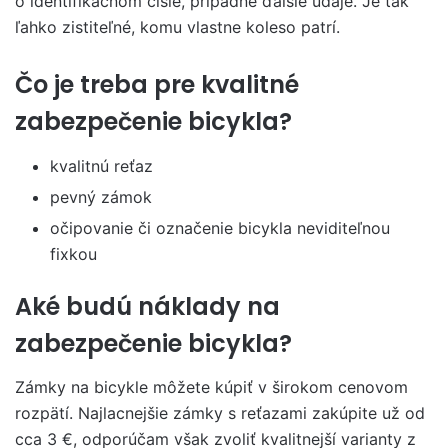
o identifikačnom čísle, prípadne ďalšie údaje. Je tak
ľahko zistiteľné, komu vlastne koleso patrí.
Čo je treba pre kvalitné
zabezpečenie bicykla?
kvalitnú reťaz
pevný zámok
očipovanie či označenie bicykla neviditeľnou
fixkou
Aké budú náklady na
zabezpečenie bicykla?
Zámky na bicykle môžete kúpiť v širokom cenovom
rozpätí. Najlacnejšie zámky s reťazami zakúpite už od
cca 3 €, odporúčam však zvoliť kvalitnejší varianty z