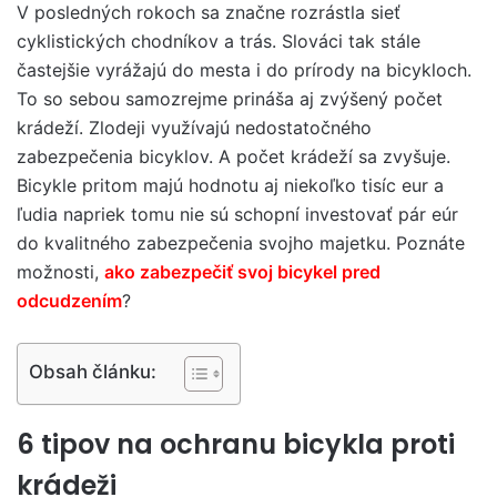
V posledných rokoch sa značne rozrástla sieť
cyklistických chodníkov a trás. Slováci tak stále
častejšie vyrážajú do mesta i do prírody na bicykloch.
To so sebou samozrejme prináša aj zvýšený počet
krádeží. Zlodeji využívajú nedostatočného
zabezpečenia bicyklov. A počet krádeží sa zvyšuje.
Bicykle pritom majú hodnotu aj niekoľko tisíc eur a
ľudia napriek tomu nie sú schopní investovať pár eúr
do kvalitného zabezpečenia svojho majetku. Poznáte
možnosti,
ako zabezpečiť svoj bicykel pred
odcudzením
?
Obsah článku:
6 tipov na ochranu bicykla proti
krádeži