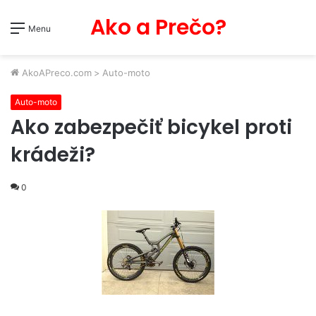
Ako a Prečo?
Menu
AkoAPreco.com
>
Auto-moto
Auto-moto
Ako zabezpečiť bicykel proti
krádeži?
0