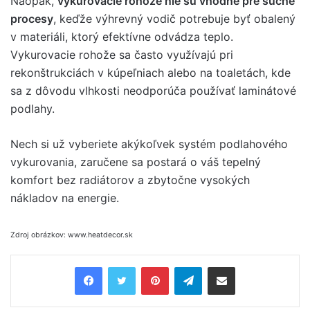
Naopak,
vykurovacie rohože nie sú vhodné pre suché
procesy
, keďže výhrevný vodič potrebuje byť obalený
v materiáli, ktorý efektívne odvádza teplo.
Vykurovacie rohože sa často využívajú pri
rekonštrukciách v kúpeľniach alebo na toaletách, kde
sa z dôvodu vlhkosti neodporúča používať laminátové
podlahy.
Nech si už vyberiete akýkoľvek systém podlahového
vykurovania, zaručene sa postará o váš tepelný
komfort bez radiátorov a zbytočne vysokých
nákladov na energie.
Zdroj obrázkov: www.heatdecor.sk
Pinterest
Telegram
Share via Email