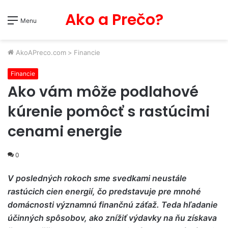
Ako a Prečo?
Menu
AkoAPreco.com
>
Financie
Financie
Ako vám môže podlahové
kúrenie pomôcť s rastúcimi
cenami energie
0
V posledných rokoch sme svedkami neustále
rastúcich cien energií, čo predstavuje pre mnohé
domácnosti významnú finančnú záťaž. Teda hľadanie
účinných spôsobov, ako znížiť výdavky na ňu získava