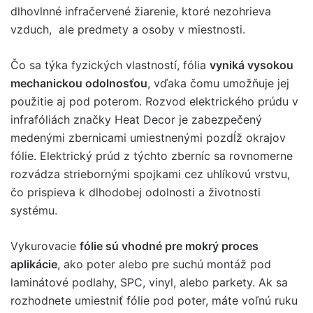
dlhovlnné infračervené žiarenie, ktoré nezohrieva
vzduch, ale predmety a osoby v miestnosti.
Čo sa týka fyzických vlastností, fólia
vyniká vysokou
mechanickou odolnosťou
, vďaka čomu umožňuje jej
použitie aj pod poterom. Rozvod elektrického prúdu v
infrafóliách značky Heat Decor je zabezpečený
medenými zbernicami umiestnenými pozdĺž okrajov
fólie. Elektrický prúd z týchto zberníc sa rovnomerne
rozvádza striebornými spojkami cez uhlíkovú vrstvu,
čo prispieva k dlhodobej odolnosti a životnosti
systému.
Vykurovacie
fólie sú vhodné pre mokrý proces
aplikácie
, ako poter alebo pre suchú montáž pod
laminátové podlahy, SPC, vinyl, alebo parkety. Ak sa
rozhodnete umiestniť fólie pod poter, máte voľnú ruku