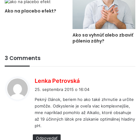
Ako na placebo efekt?
Ako sa vyhnúť alebo zbaviť
pálenia záhy?
3 Comments
p
Lenka Petrovská
í
25. septembra 2015 o 16:04
š
Pekný článok, beriem ho ako také zhrnutie a určite
e
pomôže. Odkyslenie je oveľa viac komplexnejšie,
:
mne napríklad pomohlo až Alkalio, ktoré obsahuje
až 19 účinných látok pre získanie optimálnej hladiny
pH.
Odpovedať