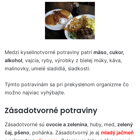
Medzi kyselinotvorné potraviny patrí
mäso, cukor,
alkohol
, vajcia, ryby, výrobky z bielej múky, káva,
malinovky, umelé sladidlá, sladkosti.
Týmto potravinám sa pri prekyslenom organizme čo
možno najviac vyhýbajte.
Zásadotvorné potraviny
Zásadotvorné sú
ovocie a zelenina
, huby, med,
zelený
čaj, pšeno
, pohánka. Zásadotvorný je aj
mladý jačmeň