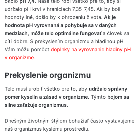
okolo
pH 7,4
. Naše telo robí všetko pre to, aby si
udržalo pH krvi v hraniciach 7,35-7,45. Ak by boli
hodnoty iné, došlo by k ohrozeniu života.
Ak je
hodnota pH vyrovnaná a pohybuje sa v daných
medziach, môže telo optimálne fungovať
a človek sa
cíti dobre. S prekyslením organizmu a hladinou pH
Vám môžu pomôcť
doplnky na vyrovnanie hladiny pH
v organizme
.
Prekyslenie organizmu
Telo musí urobiť všetko pre to, aby
udržalo správny
pomer kyselín a zásad v organizme.
Týmto
bojom sa
silne zaťažuje organizmus
.
Dnešným životným štýlom bohužiaľ často vystavujeme
náš organizmus kyslému prostrediu.