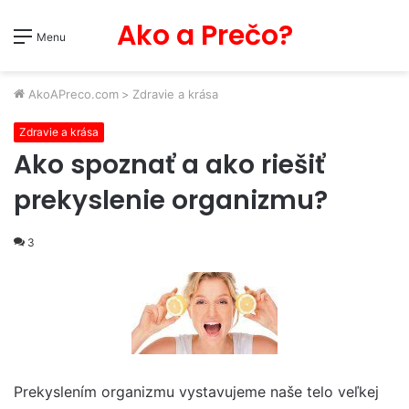
Ako a Prečo?
Menu
AkoAPreco.com
>
Zdravie a krása
Zdravie a krása
Ako spoznať a ako riešiť
prekyslenie organizmu?
3
Prekyslením organizmu vystavujeme naše telo veľkej