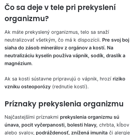
Čo sa deje v tele pri prekyslení
organizmu?
Ak máte prekyslený organizmus, telo sa snaží
neutralizovať všetkým, čo má k dispozícii.
Pre
svoj boj
siaha do zásob minerálov z orgánov a kostí. Na
neutralizáciu kyselín používa vápnik, sodík, draslík a
magnézium
.
Ak sa kosti sústavne pripravujú o vápnik, hrozí
riziko
vzniku osteoporózy
(rednutie kostí).
Príznaky prekyslenia organizmu
Najčastejšími príznakmi
prekyslenia organizmu sú
únava, pocit vyčerpanosti, bolesti hlavy,
chrbta, kĺbov
alebo svalov,
podráždenosť, znížená imunita
či alergie