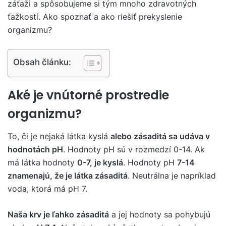
záťaži a spôsobujeme si tým mnoho zdravotných
ťažkostí. Ako spoznať a ako riešiť prekyslenie
organizmu?
Obsah článku:
Aké je vnútorné prostredie
organizmu?
To, či je nejaká látka kyslá
alebo zásaditá sa udáva v
hodnotách pH
. Hodnoty pH sú v rozmedzí 0-14. Ak
má látka hodnoty
0-7, je kyslá
. Hodnoty pH
7-14
znamenajú, že je látka zásaditá
. Neutrálna je napríklad
voda, ktorá má pH 7.
Naša krv je ľahko zásaditá
a jej hodnoty sa pohybujú