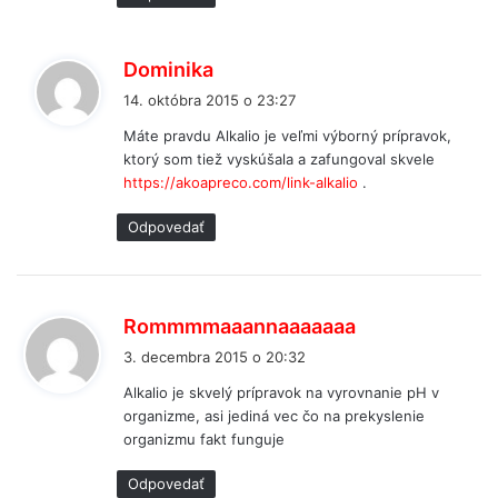
p
Dominika
í
14. októbra 2015 o 23:27
š
Máte pravdu Alkalio je veľmi výborný prípravok,
e
ktorý som tiež vyskúšala a zafungoval skvele
:
https://akoapreco.com/link-alkalio
.
Odpovedať
p
Rommmmaaannaaaaaaa
í
3. decembra 2015 o 20:32
š
Alkalio je skvelý prípravok na vyrovnanie pH v
e
organizme, asi jediná vec čo na prekyslenie
:
organizmu fakt funguje
Odpovedať