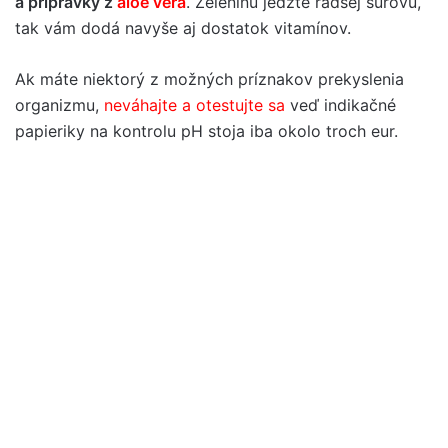
a prípravky z
aloe vera
. Zeleninu jedzte radšej surovú,
tak vám dodá navyše aj dostatok vitamínov.
Ak máte niektorý z možných príznakov prekyslenia
organizmu,
neváhajte a otestujte sa
veď indikačné
papieriky na kontrolu pH stoja iba okolo troch eur.