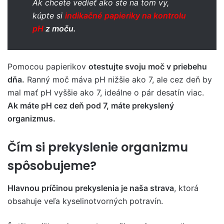
Ak chcete vedieť ako ste na tom vy,
kúpte si
indikačné papieriky na kontrolu
pH
z moču.
Pomocou papierikov
otestujte svoju moč v priebehu
dňa.
Ranný moč máva pH nižšie ako 7, ale cez deň by
mal mať pH vyššie ako 7, ideálne o pár desatín viac.
Ak máte pH cez deň pod 7, máte prekyslený
organizmus.
Čím si prekyslenie organizmu
spôsobujeme?
Hlavnou príčinou prekyslenia je naša strava
, ktorá
obsahuje veľa kyselinotvorných potravín.