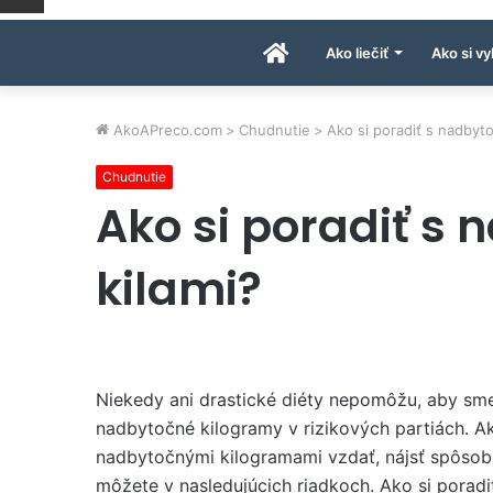
Úvodná
Ako liečiť
Ako si vy
stránka
AkoAPreco.com
>
Chudnutie
>
Ako si poradiť s nadbyt
Chudnutie
AkoAPreco.com
Ako si poradiť s
kilami?
Niekedy ani drastické diéty nepomôžu, aby sme
nadbytočné kilogramy v rizikových partiách. A
nadbytočnými kilogramami vzdať, nájsť spôsob, 
môžete v nasledujúcich riadkoch. Ako si porad