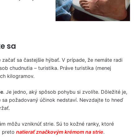
te sa
 začať sa častejšie hýbať. V prípade, že nemáte radi
ob chudnutia – turistika. Práve turistika (menej
ch kilogramov.
le
. Je jedno, aký spôsob pohybu si zvolíte. Dôležité je,
de sa požadovaný účinok nedstaví. Nevzdajte to hneď
ržať.
ám môžu vzniknúť strie. Sú to kožné ranky, ktoré
a preto
natierať značkovým krémom na strie
.