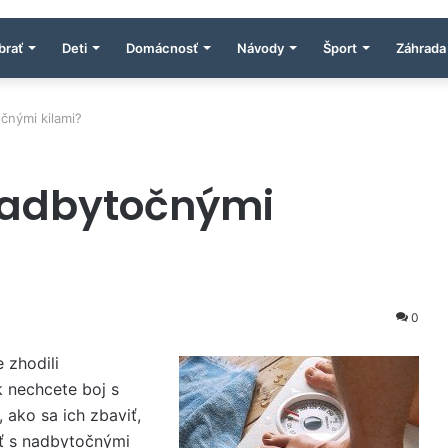
brať
Deti
Domácnosť
Návody
Šport
Záhrada
očnými kilami?
 nadbytočnými
0
 zhodili
k nechcete boj s
ako sa ich zbaviť,
iť s nadbytočnými