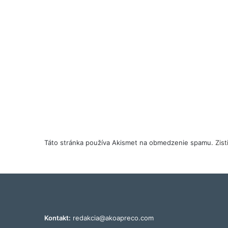
Táto stránka používa Akismet na obmedzenie spamu.
Zis
Kontakt:
redakcia@akoapreco.com