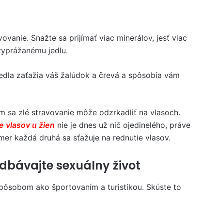
avovanie. Snažte sa prijímať viac minerálov, jesť viac
vyprážanému jedlu.
edla zaťažia váš žalúdok a črevá a spôsobia vám
m sa zlé stravovanie môže odzrkadliť na vlasoch.
 vlasov u žien
nie je dnes už nič ojedinelého, práve
mer každá druhá sa sťažuje na rednutie vlasov.
bávajte sexuálny život
pôsobom ako športovaním a turistikou. Skúste to