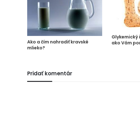
Glykemický i
Ako a čím nahradiť kravské
ako Vám pom
mlieko?
Pridať komentár