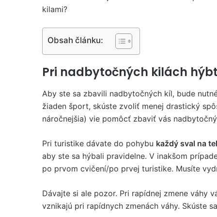
kilami?
Obsah článku:
Pri nadbytočných kilách hýb
Aby ste sa zbavili nadbytočných kíl, bude nutné
žiaden šport, skúste zvoliť menej drastický spôs
náročnejšia) vie pomôcť zbaviť vás nadbytočný
Pri turistike dávate do pohybu
každý sval na te
aby ste sa hýbali pravidelne. V inakšom prípa
po prvom cvičení/po prvej turistike. Musíte vyd
Dávajte si ale pozor. Pri rapídnej zmene váhy v
vznikajú pri rapídnych zmenách váhy. Skúste s