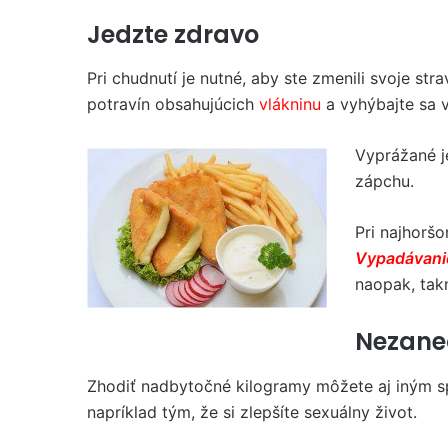
Jedzte zdravo
Pri chudnutí je nutné, aby ste zmenili svoje str
potravín obsahujúcich
vlákninu
a vyhýbajte sa 
Vyprážané j
zápchu.
Pri najhoršo
Vypadávanie
naopak, tak
Nezaned
Zhodiť nadbytočné kilogramy môžete aj iným s
napríklad tým, že si zlepšíte sexuálny život.