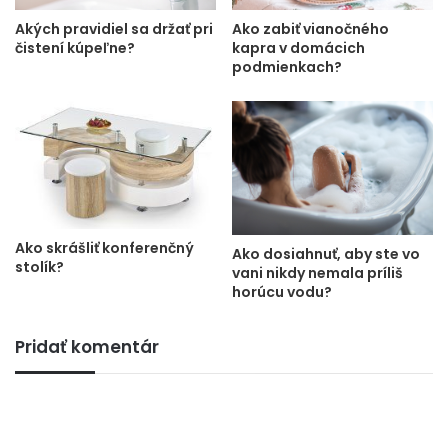
Ako zabiť vianočného
Akých pravidiel sa držať pri
kapra v domácich
čistení kúpeľne?
podmienkach?
Ako skrášliť konferenčný
Ako dosiahnuť, aby ste vo
stolík?
vani nikdy nemala príliš
horúcu vodu?
Pridať komentár