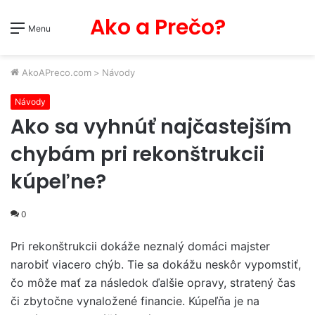
Ako a Prečo?
Menu
AkoAPreco.com
>
Návody
Návody
Ako sa vyhnúť najčastejším
chybám pri rekonštrukcii
kúpeľne?
0
Pri rekonštrukcii dokáže neznalý domáci majster
narobiť viacero chýb. Tie sa dokážu neskôr vypomstiť,
čo môže mať za následok ďalšie opravy, stratený čas
či zbytočne vynaložené financie. Kúpeľňa je na