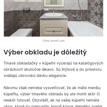
Zdroj: pexels.com
Výber obkladu je dôležitý
Tmavé obkladačky v kúpeľni vyzerajú na katalógových
obrázkoch skutočne lákavo. Sú štýlové a do priestoru
vnášajú obrovskú dávku elegancie.
Nikomu však netreba vysvetľovať, že ak máte menšiu
kúpeľňu, výber tmavého obkladu by ste mohli skôr či
neskôr ľutovať. Obzvlášť, ak na vašej kúpeľni nemáte
okno, ktoré by prepustilo aspoň kúsok denného svetla.