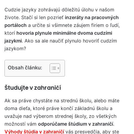
Cudzie jazyky zohrávajú dôležitú úlohu v našom
živote. Stačí si len pozrieť
inzeráty na pracovných
portáloch
a určite si všimnete záujem firiem o ľudí,
ktorí
hovoria plynule minimálne dvoma cudzími
jazykmi
. Ako sa ale naučiť plynulo hovoriť cudzím
jazykom?
Obsah článku:
Študujte v zahraničí
Ak sa práve chystáte na strednú školu, alebo máte
doma dieťa, ktoré práve končí základnú školu a
uvažuje nad výberom strednej školy, zo všetkých
možností vám
odporúčame štúdium v zahraničí
.
Výhody štúdia v zahraničí
vás presvedčia, aby ste