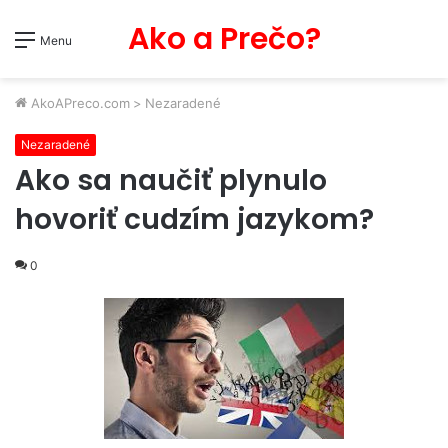
Ako a Prečo?
Menu
AkoAPreco.com
>
Nezaradené
Nezaradené
Ako sa naučiť plynulo
hovoriť cudzím jazykom?
0