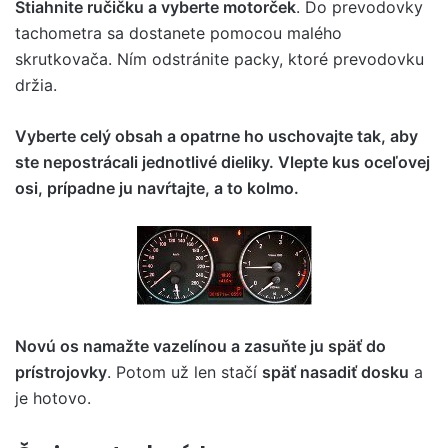
Stiahnite ručičku a vyberte motorček
. Do prevodovky
tachometra sa dostanete pomocou malého
skrutkovača. Ním odstránite packy, ktoré prevodovku
držia.
Vyberte celý obsah a opatrne ho uschovajte tak, aby
ste nepostrácali jednotlivé dieliky. Vlepte kus oceľovej
osi, prípadne ju navŕtajte, a to kolmo.
Novú os namažte vazelínou a zasuňte ju späť do
prístrojovky
. Potom už len stačí
späť nasadiť dosku
a
je hotovo.