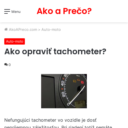
Ako a Prečo?
Menu
AkoAPreco.com
>
Auto-moto
Auto-moto
Ako opraviť tachometer?
0
Nefungujúci tachometer vo vozidle je dosť
nepríjemnou záležitosťou. Pri riadení totiž nemáte