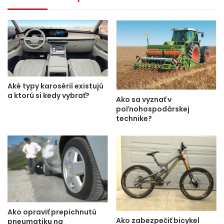
Aké typy karosérií existujú
a ktorú si kedy vybrať?
Ako sa vyznať v
poľnohospodárskej
technike?
Ako opraviť prepichnutú
Ako zabezpečiť bicykel
pneumatiku na