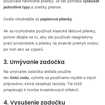
používate nevhodné plienky. Je tak potreba
vyskúšať
jednotlivé typy
a značky plienok.
Oveľa vhodnejšie sú
papierové plienky
.
Ak sa rozhodnete používať klasické látkové plienky,
potom dbajte na to, aby ste používali neagresívny
prací prostriedok a plienky na dvakrát premyli vodou
po tom ako sa vyperú.
3. Umývanie zadočka
Na umývanie zadočka dieťaťa použite
len
čistú vodu
, vyhnite sa používaniu mydiel a iných
prípravkov, ktoré obsahujú tenzidy. Tie totiž
prispievajú k tvorbe kvasinkových infekcií.
4. Vysušenie zadočku