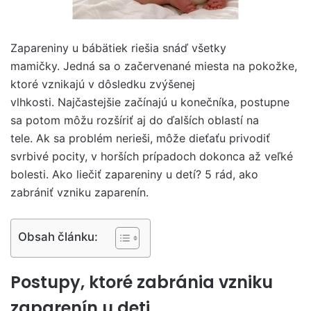
Zapareniny u bábätiek riešia snáď všetky
mamičky. Jedná sa o začervenané miesta na pokožke,
ktoré vznikajú v dôsledku zvýšenej
vlhkosti. Najčastejšie začínajú u konečníka, postupne
sa potom môžu rozšíriť aj do ďalších oblastí na
tele. Ak sa problém nerieši, môže dieťaťu privodiť
svrbivé pocity, v horších prípadoch dokonca až veľké
bolesti. Ako liečiť zapareniny u detí? 5 rád, ako
zabrániť vzniku zaparenín.
Obsah článku:
Postupy, ktoré zabránia vzniku
zaparenín u deti