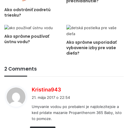
prechladnutie?
Ako odstrániť zadretú
triesku?
Ako správne používať
ústnu vodu?
Ako správne usporiadať
vybavenie izby pre vaše
dieťa?
2 Comments
p
Kristina943
í
21. mája 2017 o 22:54
š
Umyvanie vodou po prebaleni je najdolezitejsie a
e
ked pridate mazanie Propanthenom 365 Baby, isto
:
to pomoze.