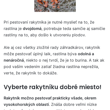
Pri pestovaní rakytníka je nutné myslieť na to, že
rastlina je
dvojdomá
, potrebuje teda samčie aj samičie
rastliny na to, aby došlo k utvoreniu plodov.
Ale aj cez všetky zložité rady záhradkárov, rakytník
môže pestovať úplný laik, rastlina býva
odolná a
nenáročná
, niekto o nej tvrdí, že je to burina. A tak ak
pod vaším vedením zatiaľ žiadna rastlina neprežila,
verte, že rakytník to dokáže.
Vyberte rakytníku dobré miesto!
Rakytník možno pestovať prakticky všade, okrem
vysokohorských oblastí
. Znáša dobre veľmi nízke