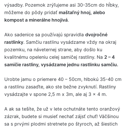
výsadby. Pozemok zrýľujeme asi 30-35cm do hĺbky,
môžeme do pôdy pridať
maštaľný hnoj, alebo
kompost a minerálne hnojivá
.
Ako sadenice sa používajú spravidla
dvojročné
rastlinky
. Samčiu rastlinu vysádzame vždy na okraj
pozemku, na náveternej strane, aby došlo ku
kvalitnému opeleniu celej samičej rastliny. Na
2 – 4
samičie rastliny, vysádzame jednu rastlinku samčiu.
Urobte jamu o priemere 40 – 50cm, hlbokú 35-40 cm
a rastlinu zasaďte, ako ste bežne zvyknutí. Rastliny
vysádzajte v spone 2,5 m x 3m, ale aj 3 x 4 m.
A ak sa tešíte, že už v lete ochutnáte tento oranžový
zázrak, budete si musieť nechať zájsť chuť! Väčšinou
sa s prvými plodmi stretnete po štyroch, až šiestich