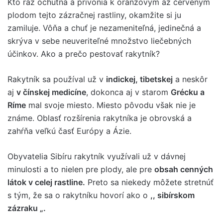
Kto raz ochutná a privonia k oranžovým až červeným
plodom tejto zázračnej rastliny, okamžite si ju
zamiluje. Vôňa a chuť je nezameniteľná, jedinečná a
skrýva v sebe neuveriteľné množstvo liečebných
účinkov. Ako a prečo pestovať rakytník?
Rakytník sa používal už v
indickej, tibetskej
a neskôr
aj
v čínskej medicíne
, dokonca aj v starom
Grécku a
Ríme
mal svoje miesto. Miesto pôvodu však nie je
známe. Oblasť rozšírenia rakytníka je obrovská a
zahŕňa veľkú časť Európy a Ázie.
Obyvatelia Sibíru rakytník využívali už v dávnej
minulosti a to nielen pre plody, ale pre
obsah cenných
látok v celej rastline.
Preto sa niekedy môžete stretnúť
s tým, že sa o rakytníku hovorí ako o
,, sibírskom
zázraku „.