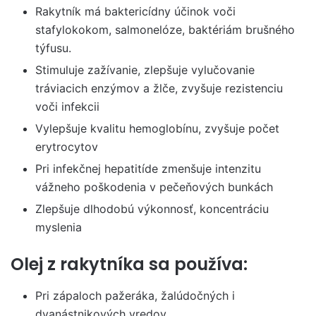
Rakytník má baktericídny účinok voči
stafylokokom, salmonelóze, baktériám brušného
týfusu.
Stimuluje zažívanie, zlepšuje vylučovanie
tráviacich enzýmov a žlče, zvyšuje rezistenciu
voči infekcii
Vylepšuje kvalitu hemoglobínu, zvyšuje počet
erytrocytov
Pri infekčnej hepatitíde zmenšuje intenzitu
vážneho poškodenia v pečeňových bunkách
Zlepšuje dlhodobú výkonnosť, koncentráciu
myslenia
Olej z rakytníka sa používa:
Pri zápaloch pažeráka, žalúdočných i
dvanástnikových vredov