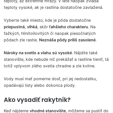
teploty, až extrémne mrazy. V lete naopak zvláda
teploty vysoké, ak je rastlina dostatočne zavlažená.
Vyberte také miesto, kde je pôda dostatočne
priepustná, vlhká
, skôr
ľahšieho charakteru
. Na
ťažkých, hlinitoílovitých či naopak piesočnatých
pôdach zle rastie.
Neznáša pôdy príliš zasolené
.
Nároky na svetlo a vlahu sú vysoké
. Nájdite také
stanovište, kde nebude nič prekážať a rastline tieniť, tá
totiž vplyvom zlého svetla chradne a zle kvitne.
Vody musí mať pomerne dosť, pri jej nedostatku,
opadávajú listy alebo dokonca plody.
Ako vysadiť rakytník?
Keď nájdeme
vhodné stanovište
, môžeme sa pustiť do