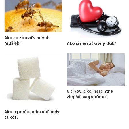
Ako sa zbaviť vinných
mušiek?
Ako si merať krvný tlak?
5 tipov, ako instantne
zlepšiť svoj spánok
Ako a prečo nahradiť biely
cukor?