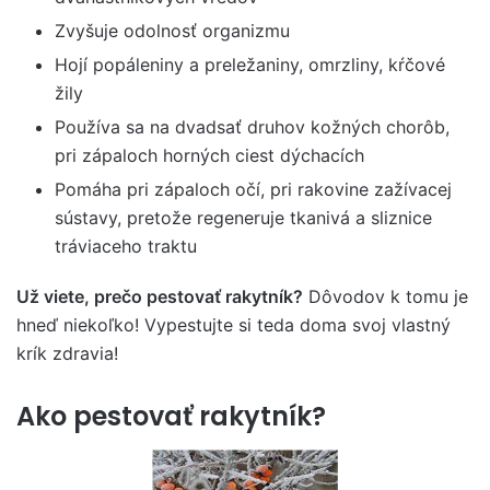
Zvyšuje odolnosť organizmu
Hojí popáleniny a preležaniny, omrzliny, kŕčové
žily
Používa sa na dvadsať druhov kožných chorôb,
pri zápaloch horných ciest dýchacích
Pomáha pri zápaloch očí, pri rakovine zažívacej
sústavy, pretože regeneruje tkanivá a sliznice
tráviaceho traktu
Už viete, prečo pestovať rakytník?
Dôvodov k tomu je
hneď niekoľko! Vypestujte si teda doma svoj vlastný
krík zdravia!
Ako pestovať rakytník?