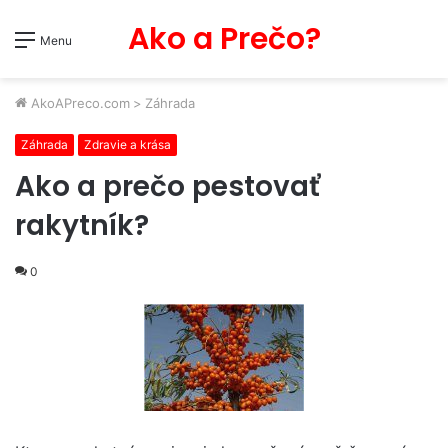
Ako a Prečo?
Menu
AkoAPreco.com
>
Záhrada
Záhrada
Zdravie a krása
Ako a prečo pestovať
rakytník?
0