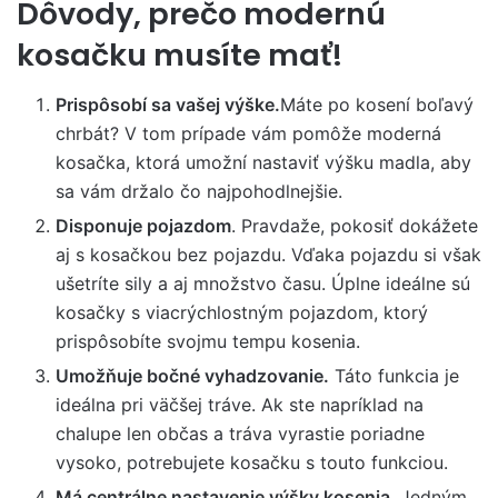
Dôvody, prečo modernú
kosačku musíte mať!
Prispôsobí sa vašej výške.
Máte po kosení boľavý
chrbát? V tom prípade vám pomôže moderná
kosačka, ktorá umožní nastaviť výšku madla, aby
sa vám držalo čo najpohodlnejšie.
Disponuje pojazdom
. Pravdaže, pokosiť dokážete
aj s kosačkou bez pojazdu. Vďaka pojazdu si však
ušetríte sily a aj množstvo času. Úplne ideálne sú
kosačky s viacrýchlostným pojazdom, ktorý
prispôsobíte svojmu tempu kosenia.
Umožňuje bočné vyhadzovanie.
Táto funkcia je
ideálna pri väčšej tráve. Ak ste napríklad na
chalupe len občas a tráva vyrastie poriadne
vysoko, potrebujete kosačku s touto funkciou.
Má centrálne nastavenie výšky kosenia.
Jedným