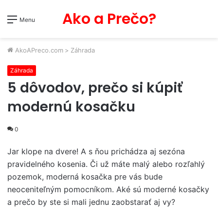
Ako a Prečo?
Menu
AkoAPreco.com
>
Záhrada
Záhrada
5 dôvodov, prečo si kúpiť
modernú kosačku
0
Jar klope na dvere! A s ňou prichádza aj sezóna
pravidelného kosenia. Či už máte malý alebo rozľahlý
pozemok, moderná kosačka pre vás bude
neoceniteľným pomocníkom. Aké sú moderné kosačky
a prečo by ste si mali jednu zaobstarať aj vy?