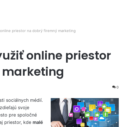
online priestor na dobrý firemný marketing
užiť online priestor
ý marketing
0
ti sociálnych médií.
zdieľajú svoje
iesto pre spoločné
aj priestor, kde
malé