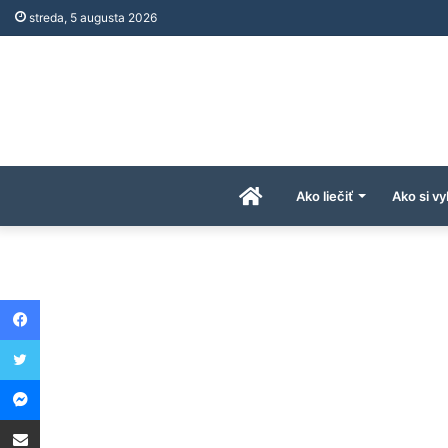
streda, 5 augusta 2026
Úvodná
Ako liečiť
Ako si vy
stránka
Facebook
AkoAPreco.com
Twitter
Messenger
Share via Email