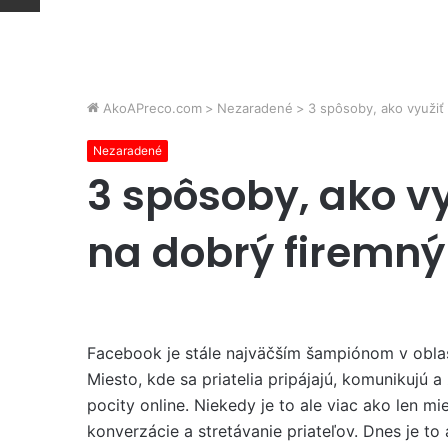
AkoAPreco.com
>
Nezaradené
>
3 spôsoby, ako využiť 
Nezaradené
3 spôsoby, ako vy
na dobrý firemn
Facebook je stále najväčším šampiónom v oblas
Miesto, kde sa priatelia pripájajú, komunikujú a 
pocity online. Niekedy je to ale viac ako len m
konverzácie a stretávanie priateľov. Dnes je to 