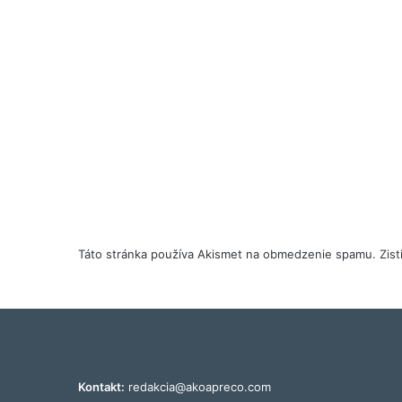
Táto stránka používa Akismet na obmedzenie spamu.
Zis
Kontakt:
redakcia@akoapreco.com