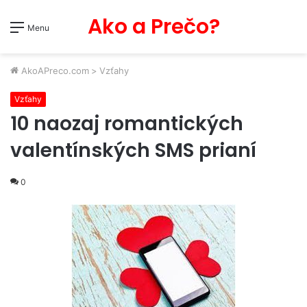
Ako a Prečo?
Menu
AkoAPreco.com
>
Vzťahy
Vzťahy
10 naozaj romantických
valentínských SMS prianí
0