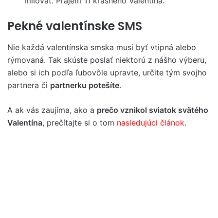
milovať. Prajem Ti krásneho Valentína.
Pekné valentínske SMS
Nie každá valentínska smska musí byť vtipná alebo
rýmovaná. Tak skúste poslať niektorú z nášho výberu,
alebo si ich podľa ľubovôle upravte, určite tým svojho
partnera či
partnerku potešíte
.
A ak vás zaujíma, ako a
prečo vznikol sviatok svätého
Valentína
, prečítajte si o tom
nasledujúci článok
.