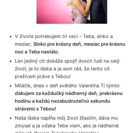
V živote potrebujem tri veci – Teba, slnko a
mesiac.
Slnko pre krásny deň, mesiac pre krásnu
noc a Teba nastálo.
Len jediný cit dokáže spojiť dvoch ľudí na celý
život, je to láska a ja som rád, že tento cit
prežívam práve s Tebou!
Miláčik, dnes v deň svätého Valentína Tí týmto
ďakujem za každučký nádherný deň, prekrásnu
hodinu a každú nezabudnuteľnú sekundu
strávenú s Tebou!
Naša láska napĺňa môj život šťastím, dáva mu
zmysel a ja vďaka Tebe viem, ako je nádherné