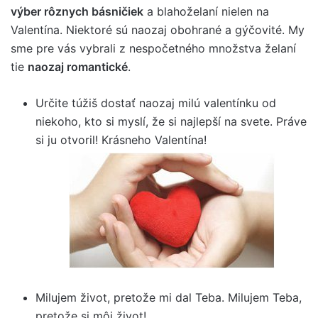
výber rôznych básničiek
a blahoželaní nielen na
Valentína. Niektoré sú naozaj obohrané a gýčovité. My
sme pre vás vybrali z nespočetného množstva želaní
tie
naozaj romantické
.
Určite túžiš dostať naozaj milú valentínku od
niekoho, kto si myslí, že si najlepší na svete. Práve
si ju otvoril! Krásneho Valentína!
Milujem život, pretože mi dal Teba. Milujem Teba,
pretože si môj život!