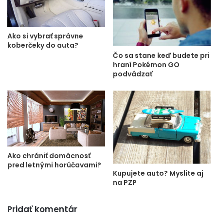
Ako si vybrať správne
koberčeky do auta?
Čo sa stane keď budete pri
hraní Pokémon GO
podvádzať
Ako chrániť domácnosť
pred letnými horúčavami?
Kupujete auto? Myslite aj
na PZP
Pridať komentár