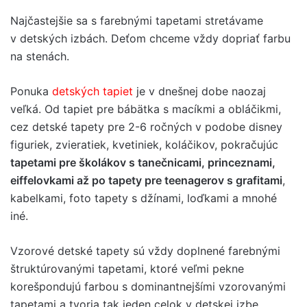
Najčastejšie sa s farebnými tapetami stretávame
v detských izbách. Deťom chceme vždy dopriať farbu
na stenách.
Ponuka
detských tapiet
je v dnešnej dobe naozaj
veľká. Od tapiet pre bábätka s macíkmi a obláčikmi,
cez detské tapety pre 2-6 ročných v podobe disney
figuriek, zvieratiek, kvetiniek, koláčikov, pokračujúc
tapetami pre školákov s tanečnicami, princeznami,
eiffelovkami až po tapety pre teenagerov s grafitami
,
kabelkami, foto tapety s džínami, loďkami a mnohé
iné.
Vzorové detské tapety sú vždy doplnené farebnými
štruktúrovanými tapetami, ktoré veľmi pekne
korešpondujú farbou s dominantnejšími vzorovanými
tapetami a tvoria tak jeden celok v detskej izbe.