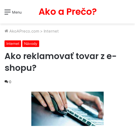
Ako a Prečo?
Menu
AkoAPreco.com
>
Internet
Internet
Návody
Ako reklamovať tovar z e-
shopu?
0