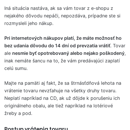
Iná situácia nastáva, ak sa vám tovar z e-shopu z
nejakého dôvodu nepáči, nepozdáva, prípadne ste si
rozmysleli jeho nákup.
Pri internetových nákupov platí, že máte možnosť ho
bez udania dôvodu do 14 dní od prevzatia vrátiť
. Tovar
ale
nesmie byť opotrebovaný alebo nejako poškodený
,
inak nemáte šancu na to, že vám predávajúci zaplatí
celú sumu.
Majte na pamäti aj fakt, že sa štrnásťdňová lehota na
vrátenie tovaru nevzťahuje na všetky druhy tovaru.
Neplatí napríklad na CD, ak už dôjde k porušeniu ich
originálneho obalu, ale tiež napríklad na lotériové
žreby a pod.
Postup vrátenia tovaru