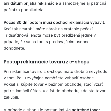
ani
dátum prijatia reklamácie
a samozrejme aj patričná
pečiatka podnikateľa.
Počas 30 dní potom musí obchod reklamáciu vybaviť
.
Keď tak neurobí, máte nárok na vrátenie peňazí.
Tridsaťdňová lehota môže byť predĺžená jedine v
prípade, že sa na tom s predávajúcim osobne
dohodnete.
Postup reklamácie tovaru z e-shopu
Pri reklamácii tovaru z e-shopu máte drobnú nevýhodu
v tom, že ju zvyčajne nemôžete vybaviť osobne.
Pokiaľ si kúpite tovar v bežnom obchode, stačí vziať
pri reklamácii účtenku a ísť do obchodu, kde ste tovar
zakúpili.
V prípade e-shopu je postup iný.
Je potrebné tovar